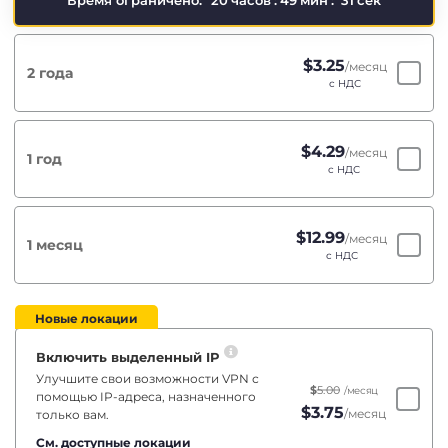
Время ограничено:
20
часов
:
49
мин
:
30
сек
$
3.25
/месяц
2 года
с НДС
$
4.29
/месяц
1 год
с НДС
$
12.99
/месяц
1 месяц
с НДС
Новые локации
Включить выделенный IP
Улучшите свои возможности VPN с
$
5.00
/месяц
помощью IP-адреса, назначенного
$
3.75
/месяц
только вам.
См. доступные локации