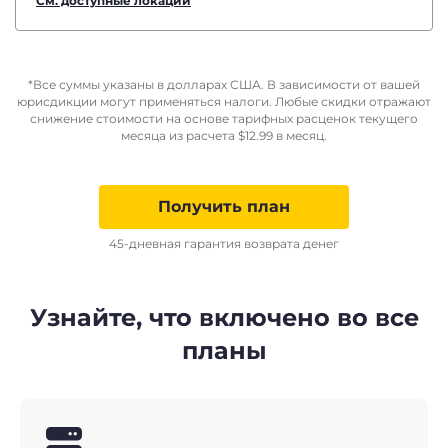
См. доступные локации
*Все суммы указаны в долларах США. В зависимости от вашей
юрисдикции могут применяться налоги. Любые скидки отражают
снижение стоимости на основе тарифных расценок текущего
месяца из расчета
$
12.99
в месяц.
Получить план
45-дневная гарантия возврата денег
Узнайте, что включено во все
планы