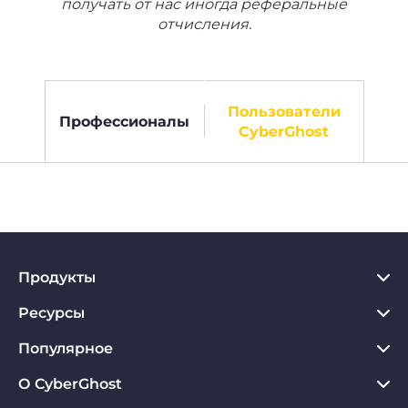
получать от нас иногда реферальные
отчисления.
Пользователи
Профессионалы
CyberGhost
Продукты
Ресурсы
VPN для PC
VPN для Chrome
Популярное
Что такое VPN
VPN для Mac
Хаб по конфиденциальности
О CyberGhost
Отзывы о CyberGhost VPN