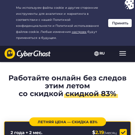
Ваш выбор:
Лучшая сделка
для2.1666666666667-год at$
2.19
/
месяц
RU
Пере
нави
Работайте онлайн без следов
этим летом
со скидкой
скидкой 83%
ЛЕТНЯЯ ЦЕНА — СКИДКА 83%
$
2.19
2 года + 2 мес.
/месяц