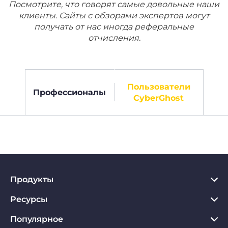
Посмотрите, что говорят самые довольные наши
клиенты. Сайты с обзорами экспертов могут
получать от нас иногда реферальные
отчисления.
Пользователи
Профессионалы
CyberGhost
Продукты
Ресурсы
VPN для PC
VPN для Chrome
Популярное
Что такое VPN