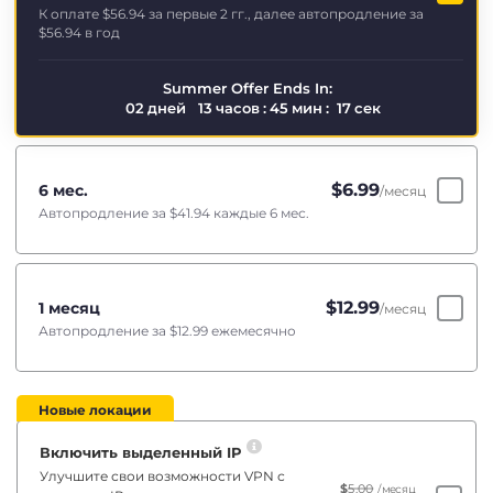
К оплате
$56.94
за первые 2 гг., далее автопродление за
$56.94
в год
Summer Offer Ends In:
02
дней
13
часов
:
45
мин
:
16
сек
$
6.99
6 мес.
/месяц
Автопродление за
$41.94
каждые 6 мес.
$
12.99
1 месяц
/месяц
Автопродление за
$12.99
ежемесячно
Новые локации
Включить выделенный IP
Улучшите свои возможности VPN с
$
5.00
/месяц