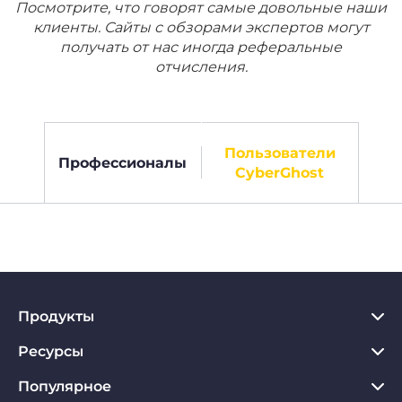
Посмотрите, что говорят самые довольные наши
клиенты. Сайты с обзорами экспертов могут
получать от нас иногда реферальные
отчисления.
Пользователи
Профессионалы
CyberGhost
Продукты
Ресурсы
VPN для PC
VPN для Chrome
Популярное
Что такое VPN