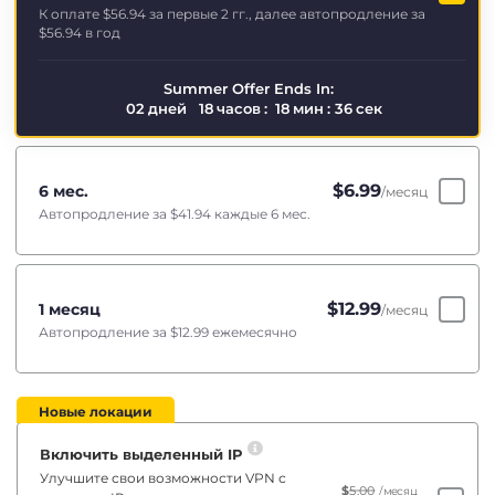
К оплате
$56.94
за первые 2 гг., далее автопродление за
$56.94
в год
Summer Offer Ends In:
02
дней
18
часов
:
18
мин
:
35
сек
$
6.99
6 мес.
/месяц
Автопродление за
$41.94
каждые 6 мес.
$
12.99
1 месяц
/месяц
Автопродление за
$12.99
ежемесячно
Новые локации
Включить выделенный IP
Улучшите свои возможности VPN с
$
5.00
/месяц