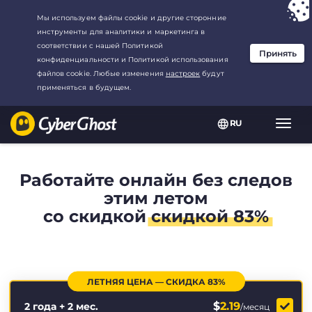
Ваш выбор:
Лучшая сделка
для2.1666666666667-год at$
2.19
/
месяц
RU
Пере
нави
Работайте онлайн без следов
этим летом
со скидкой
скидкой 83%
ЛЕТНЯЯ ЦЕНА — СКИДКА 83%
$
2.19
2 года + 2 мес.
/месяц