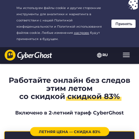
Ваш выбор:
Лучшая сделка
для2.1666666666667-год at$
2.19
/
месяц
RU
Пере
нави
Работайте онлайн без следов
этим летом
со скидкой
скидкой 83%
Включено в 2-летний тариф CyberGhost
ЛЕТНЯЯ ЦЕНА — СКИДКА 83%