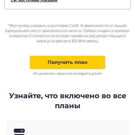
См. доступные локации
*Все суммы указаны в долларах США. В зависимости от вашей
юрисдикции могут применяться налоги. Любые скидки отражают
снижение стоимости на основе тарифных расценок текущего
месяца из расчета
$
12.99
в месяц.
Получить план
45-дневная гарантия возврата денег
Узнайте, что включено во все
планы