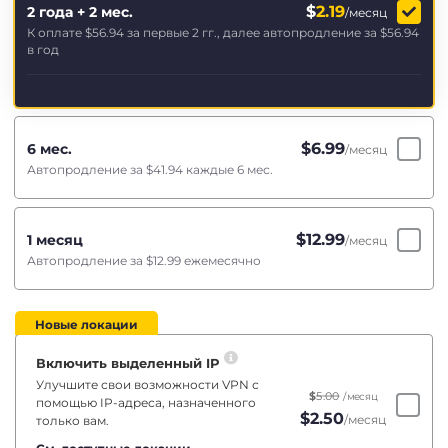
$
2.19
2 года + 2 мес.
/месяц
К оплате
$56.94
за первые 2 гг., далее автопродление за
$56.94
в год
$
6.99
6 мес.
/месяц
Автопродление за
$41.94
каждые 6 мес.
$
12.99
1 месяц
/месяц
Автопродление за
$12.99
ежемесячно
Новые локации
Включить выделенный IP
Улучшите свои возможности VPN с
$
5.00
/месяц
помощью IP-адреса, назначенного
$
2.50
/месяц
только вам.