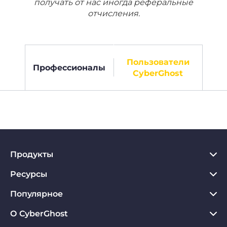
получать от нас иногда реферальные
отчисления.
Пользователи
Профессионалы
CyberGhost
Продукты
Ресурсы
VPN для PC
VPN для Chrome
Популярное
Что такое VPN
VPN для Mac
Хаб по конфиденциальности
О CyberGhost
Отзывы о CyberGhost VPN