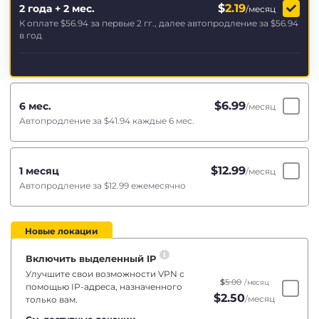
$
2.19
2 года + 2 мес.
/месяц
К оплате
$56.94
за первые 2 гг., далее автопродление за
$56.94
в год
$
6.99
6 мес.
/месяц
Автопродление за
$41.94
каждые 6 мес.
$
12.99
1 месяц
/месяц
Автопродление за
$12.99
ежемесячно
Новые локации
Включить выделенный IP
Улучшите свои возможности VPN с
$
5.00
/месяц
помощью IP-адреса, назначенного
$
2.50
/месяц
только вам.