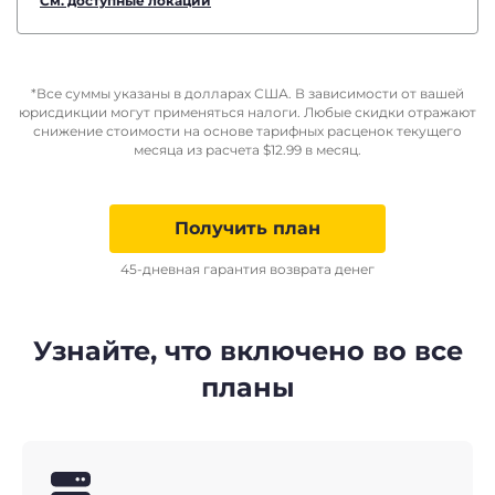
См. доступные локации
*Все суммы указаны в долларах США. В зависимости от вашей
юрисдикции могут применяться налоги. Любые скидки отражают
снижение стоимости на основе тарифных расценок текущего
месяца из расчета
$
12.99
в месяц.
Получить план
45-дневная гарантия возврата денег
Узнайте, что включено во все
планы