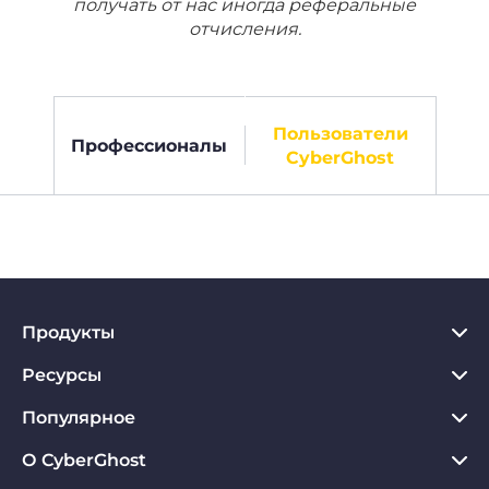
получать от нас иногда реферальные
отчисления.
Пользователи
Профессионалы
CyberGhost
Продукты
Ресурсы
VPN для PC
VPN для Chrome
Популярное
Что такое VPN
VPN для Mac
Хаб по конфиденциальности
О CyberGhost
Отзывы о CyberGhost VPN