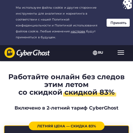
Ваш выбор:
Лучшая сделка
для2.1666666666667-год at$
2.19
/
месяц
RU
Пере
нави
Работайте онлайн без следов
этим летом
со скидкой
скидкой 83%
Включено в 2-летний тариф CyberGhost
ЛЕТНЯЯ ЦЕНА — СКИДКА 83%