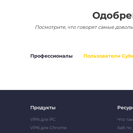
Одобре
Посмотрите, что говорят самые доволь
Профессионалы
Пользователи Cyb
Продукты
Ресур
VPN для PC
Что та
VPN для Chrome
Хаб по