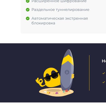
Расширенное шифрование
Раздельное туннелирование
Автоматическая экстренная
блокировка
Н