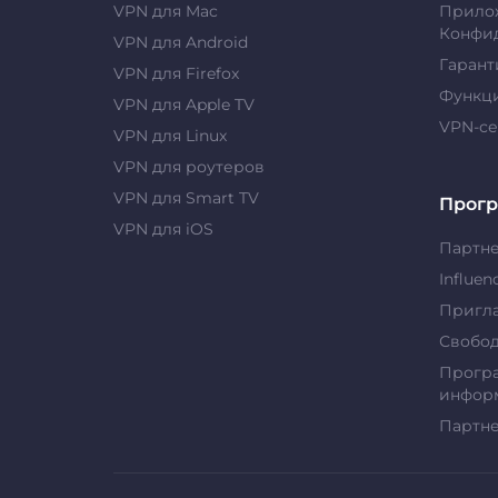
VPN для Mac
Прило
Конфи
VPN для Android
Гарант
VPN для Firefox
Функц
VPN для Apple TV
VPN-с
VPN для Linux
VPN для роутеров
VPN для Smart TV
Прог
VPN для iOS
Партн
Influen
Пригла
Свобо
Прогр
информ
Партн