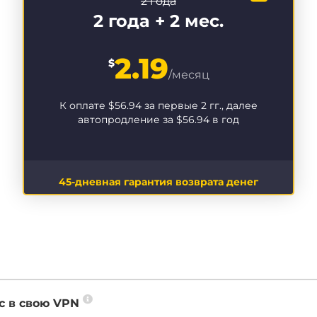
2 года
2 года + 2 мес.
2.19
$
/месяц
К оплате
$56.94
за первые 2 гг., далее
автопродление за
$56.94
в год
45-дневная гарантия возврата денег
с в свою VPN