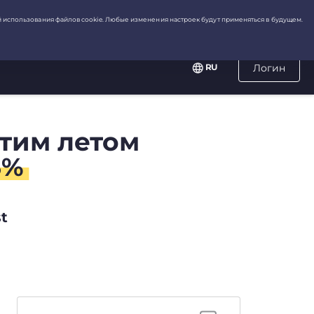
RU
Логин
этим летом
3%
t