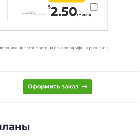
2.50
$
$
5.00
/месяц
/месяц
ают снижение стоимости на основе тарифных расценок
Оформить заказ
 планы