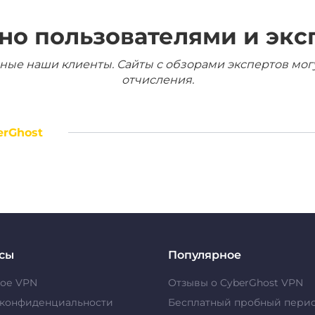
но пользователями и экс
ные наши клиенты. Сайты с обзорами экспертов мог
отчисления.
erGhost
сы
Популярное
кое VPN
Отзывы о CyberGhost VPN
 конфиденциальности
Бесплатный пробный пери