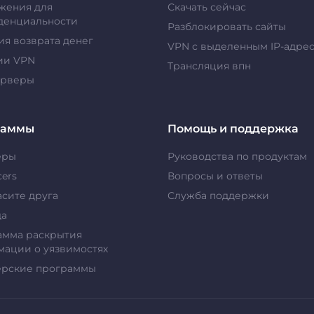
жения для
Скачать сейчас
денциальности
Разблокировать сайты
ия возврата денег
VPN с выделенным IP-адре
ии VPN
Tрансляция впн
ерверы
раммы
Помощь и поддержка
еры
Руководства по продуктам
cers
Вопросы и ответы
сите друга
Служба поддержки
да
амма раскрытия
ации о уязвимостях
ерские программы