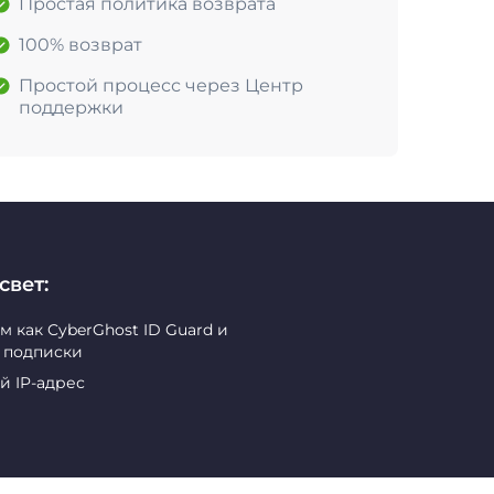
Простая политика возврата
100% возврат
Простой процесс через Центр
поддержки
свет:
как CyberGhost ID Guard и
й подписки
й IP-адрес