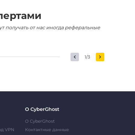
пертами
ут получать от нас иногда реферальные
1/3
О CyberGhost
О CyberGhost
од VPN
Контактные данные