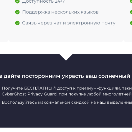
Доступность 24/7
Поддержка нескольких языков
Связь через чат и электронную почту
е дайте посторонним украсть ваш солнечный 
Получите БЕСПЛАТНЫЙ доступ к премиум-функциям, таким 
CyberGhost Privacy Guard, при покупке любой многолетне
Воспользуйтесь максимальной скидкой на наш выделенны