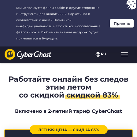
Ваш выбор:
Лучшая сделка
для2.1666666666667-год at$
2.19
/
месяц
RU
Пере
нави
Работайте онлайн без следов
этим летом
со скидкой
скидкой 83%
Включено в 2-летний тариф CyberGhost
ЛЕТНЯЯ ЦЕНА — СКИДКА 83%