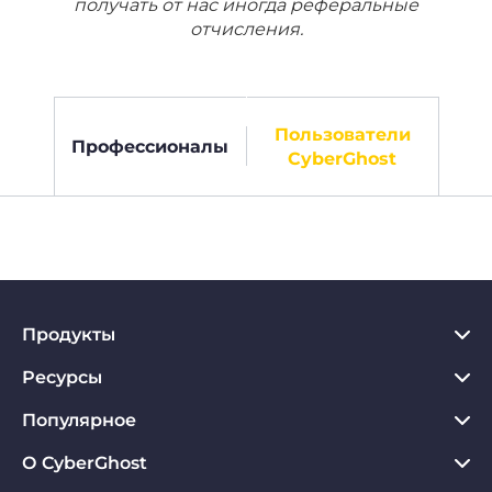
получать от нас иногда реферальные
отчисления.
Пользователи
Профессионалы
CyberGhost
Продукты
Ресурсы
VPN для PC
VPN для Chrome
Популярное
Что такое VPN
VPN для Mac
Хаб по конфиденциальности
О CyberGhost
Отзывы о CyberGhost VPN