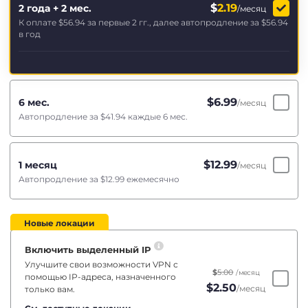
$
2.19
2 года + 2 мес.
/месяц
К оплате
$56.94
за первые 2 гг., далее автопродление за
$56.94
в год
$
6.99
6 мес.
/месяц
Автопродление за
$41.94
каждые 6 мес.
$
12.99
1 месяц
/месяц
Автопродление за
$12.99
ежемесячно
Новые локации
Включить выделенный IP
Улучшите свои возможности VPN с
$
5.00
/месяц
помощью IP-адреса, назначенного
$
2.50
/месяц
только вам.