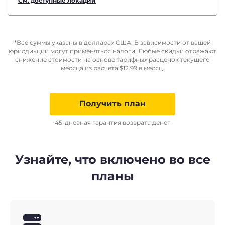
См. доступные локации
*Все суммы указаны в долларах США. В зависимости от вашей
юрисдикции могут применяться налоги. Любые скидки отражают
снижение стоимости на основе тарифных расценок текущего
месяца из расчета
$
12.99
в месяц.
Получить план
45-дневная гарантия возврата денег
Узнайте, что включено во все
планы