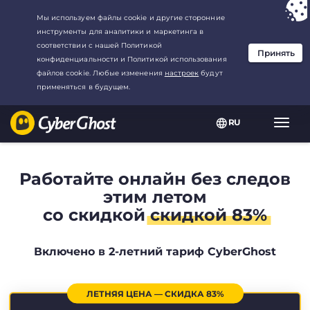
Ваш выбор:
Лучшая сделка
для2.1666666666667-год at$
2.19
/
месяц
RU
Пере
нави
Работайте онлайн без следов
этим летом
со скидкой
скидкой 83%
Включено в 2-летний тариф CyberGhost
ЛЕТНЯЯ ЦЕНА — СКИДКА 83%