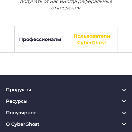
получать от нас иногда реферальные
отчисления.
Пользователи
Профессионалы
CyberGhost
Продукты
Ресурсы
VPN для PC
VPN для Chrome
Популярное
Что такое VPN
VPN для Mac
Хаб по конфиденциальности
О CyberGhost
Отзывы о CyberGhost VPN