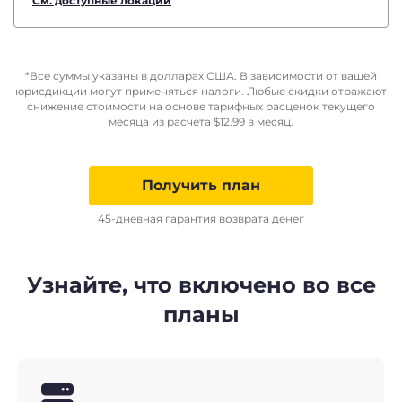
См. доступные локации
*Все суммы указаны в долларах США. В зависимости от вашей
юрисдикции могут применяться налоги. Любые скидки отражают
снижение стоимости на основе тарифных расценок текущего
месяца из расчета
$
12.99
в месяц.
Получить план
45-дневная гарантия возврата денег
Узнайте, что включено во все
планы