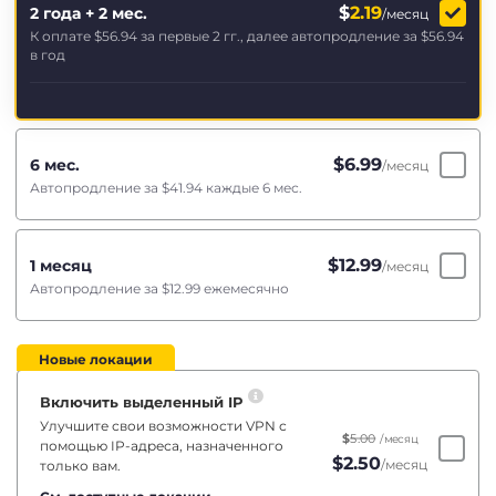
$
2.19
2 года + 2 мес.
/месяц
К оплате
$56.94
за первые 2 гг., далее автопродление за
$56.94
в год
$
6.99
6 мес.
/месяц
Автопродление за
$41.94
каждые 6 мес.
$
12.99
1 месяц
/месяц
Автопродление за
$12.99
ежемесячно
Новые локации
Включить выделенный IP
Улучшите свои возможности VPN с
$
5.00
/месяц
помощью IP-адреса, назначенного
$
2.50
/месяц
только вам.