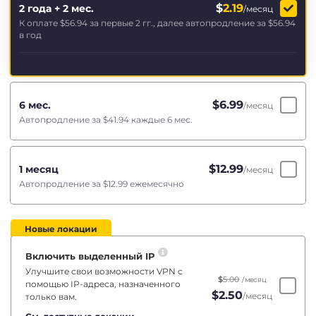
$
2.19
2 года + 2 мес.
/месяц
К оплате
$56.94
за первые 2 гг., далее автопродление за
$56.94
в год
$
6.99
6 мес.
/месяц
Автопродление за
$41.94
каждые 6 мес.
$
12.99
1 месяц
/месяц
Автопродление за
$12.99
ежемесячно
Новые локации
Включить выделенный IP
Улучшите свои возможности VPN с
$
5.00
/месяц
помощью IP-адреса, назначенного
$
2.50
/месяц
только вам.