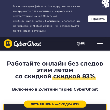
Ваш выбор:
Лучшая сделка
для2.1666666666667-год at$
2.19
/
месяц
RU
Пере
нави
Работайте онлайн без следов
этим летом
со скидкой
скидкой 83%
Включено в 2-летний тариф CyberGhost
ЛЕТНЯЯ ЦЕНА — СКИДКА 83%