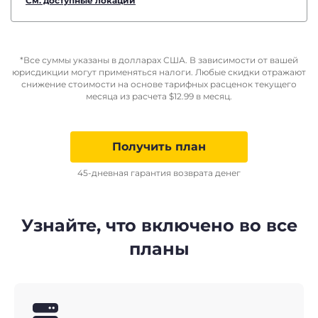
См. доступные локации
*Все суммы указаны в долларах США. В зависимости от вашей
юрисдикции могут применяться налоги. Любые скидки отражают
снижение стоимости на основе тарифных расценок текущего
месяца из расчета
$
12.99
в месяц.
Получить план
45-дневная гарантия возврата денег
Узнайте, что включено во все
планы