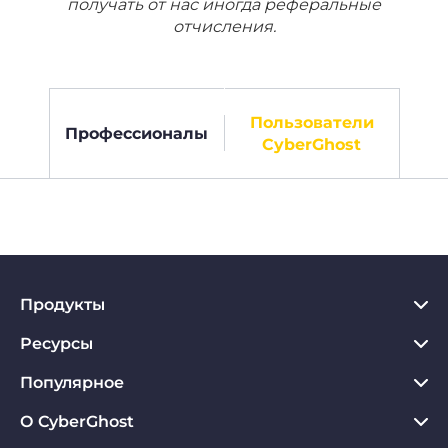
получать от нас иногда реферальные
отчисления.
Пользователи
Профессионалы
CyberGhost
Продукты
Ресурсы
VPN для PC
VPN для Chrome
Популярное
Что такое VPN
VPN для Mac
Хаб по конфиденциальности
О CyberGhost
Отзывы о CyberGhost VPN