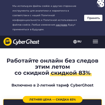
Ваш выбор:
Лучшая сделка
для2.1666666666667-год at$
2.19
/
месяц
RU
Пере
нави
Работайте онлайн без следов
этим летом
со скидкой
скидкой 83%
Включено в 2-летний тариф CyberGhost
ЛЕТНЯЯ ЦЕНА — СКИДКА 83%