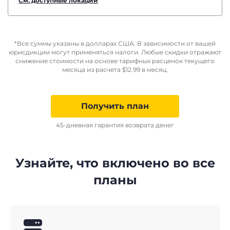
См. доступные локации
*Все суммы указаны в долларах США. В зависимости от вашей
юрисдикции могут применяться налоги. Любые скидки отражают
снижение стоимости на основе тарифных расценок текущего
месяца из расчета
$
12.99
в месяц.
Получить план
45-дневная гарантия возврата денег
Узнайте, что включено во все
планы