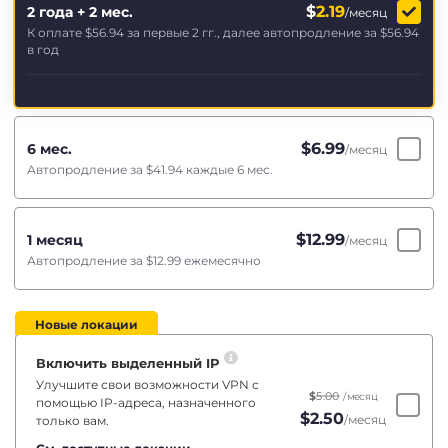
$
2.19
2 года + 2 мес.
/месяц
К оплате
$56.94
за первые 2 гг., далее автопродление за
$56.94
в год
$
6.99
6 мес.
/месяц
Автопродление за
$41.94
каждые 6 мес.
$
12.99
1 месяц
/месяц
Автопродление за
$12.99
ежемесячно
Новые локации
Включить выделенный IP
Улучшите свои возможности VPN с
$
5.00
/месяц
помощью IP-адреса, назначенного
$
2.50
/месяц
только вам.