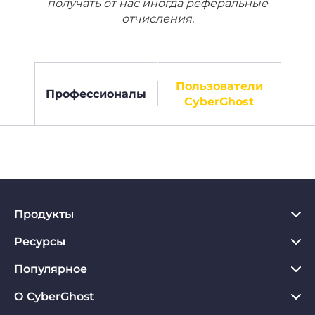
получать от нас иногда реферальные
отчисления.
Пользователи
Профессионалы
CyberGhost
Продукты
Ресурсы
VPN для PC
VPN для Chrome
Популярное
Что такое VPN
VPN для Mac
Хаб по конфиденциальности
О CyberGhost
Отзывы о CyberGhost VPN