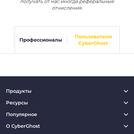
получать от нас иногда реферальные
отчисления.
Пользователи
Профессионалы
CyberGhost
Продукты
Ресурсы
VPN для PC
VPN для Chrome
Популярное
Что такое VPN
VPN для Mac
Хаб по конфиденциальности
О CyberGhost
Отзывы о CyberGhost VPN