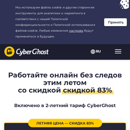
Ваш выбор:
Лучшая сделка
для2.1666666666667-год at$
2.19
/
месяц
RU
Пере
нави
Работайте онлайн без следов
этим летом
со скидкой
скидкой 83%
Включено в 2-летний тариф CyberGhost
ЛЕТНЯЯ ЦЕНА — СКИДКА 83%