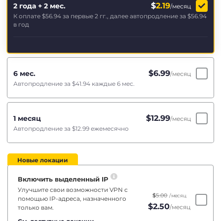
$
2.19
2 года + 2 мес.
/месяц
К оплате
$56.94
за первые 2 гг., далее автопродление за
$56.94
в год
$
6.99
6 мес.
/месяц
Автопродление за
$41.94
каждые 6 мес.
$
12.99
1 месяц
/месяц
Автопродление за
$12.99
ежемесячно
Новые локации
Включить выделенный IP
Улучшите свои возможности VPN с
$
5.00
/месяц
помощью IP-адреса, назначенного
$
2.50
/месяц
только вам.