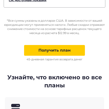
См. доступные локации
*Все суммы указаны в долларах США. В зависимости от вашей
юрисдикции могут применяться налоги. Любые скидки отражают
снижение стоимости на основе тарифных расценок текущего
месяца из расчета
$
12.99
в месяц.
Получить план
45-дневная гарантия возврата денег
Узнайте, что включено во все
планы