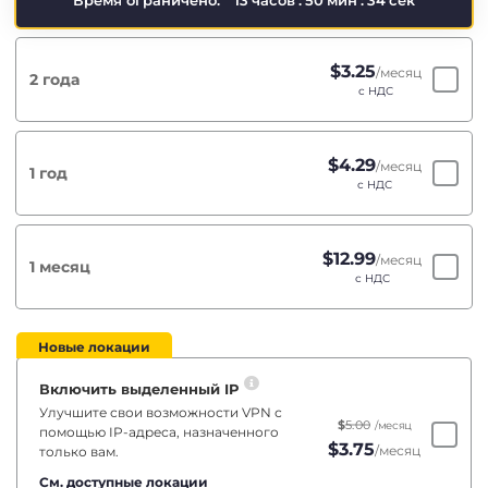
Время ограничено:
13
часов
:
50
мин
:
34
сек
$
3.25
/месяц
2 года
с НДС
$
4.29
/месяц
1 год
с НДС
$
12.99
/месяц
1 месяц
с НДС
Новые локации
Включить выделенный IP
Улучшите свои возможности VPN с
$
5.00
/месяц
помощью IP-адреса, назначенного
$
3.75
/месяц
только вам.
См. доступные локации