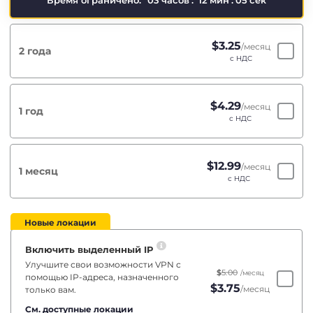
Время ограничено:
03
часов
:
12
мин
:
04
сек
$
3.25
/месяц
2 года
с НДС
$
4.29
/месяц
1 год
с НДС
$
12.99
/месяц
1 месяц
с НДС
Новые локации
Включить выделенный IP
Улучшите свои возможности VPN с
$
5.00
/месяц
помощью IP-адреса, назначенного
$
3.75
/месяц
только вам.
См. доступные локации