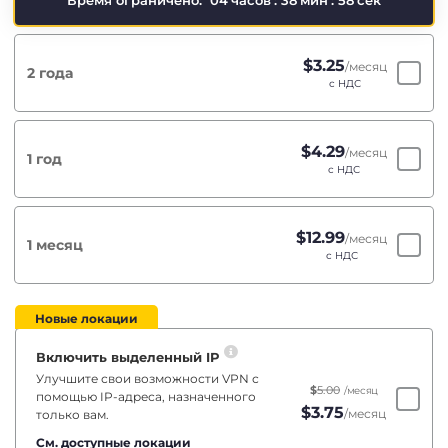
Время ограничено:
04
часов
:
38
мин
:
57
сек
$
3.25
/месяц
2 года
с НДС
$
4.29
/месяц
1 год
с НДС
$
12.99
/месяц
1 месяц
с НДС
Новые локации
Включить выделенный IP
Улучшите свои возможности VPN с
$
5.00
/месяц
помощью IP-адреса, назначенного
$
3.75
/месяц
только вам.
См. доступные локации