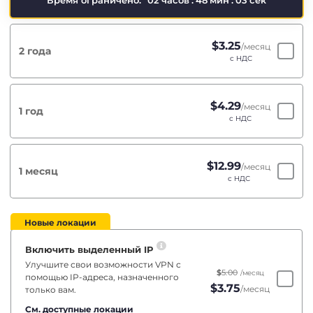
Время ограничено:
02
часов
:
48
мин
:
03
сек
$
3.25
/месяц
2 года
с НДС
$
4.29
/месяц
1 год
с НДС
$
12.99
/месяц
1 месяц
с НДС
Новые локации
Включить выделенный IP
Улучшите свои возможности VPN с
$
5.00
/месяц
помощью IP-адреса, назначенного
$
3.75
/месяц
только вам.
См. доступные локации