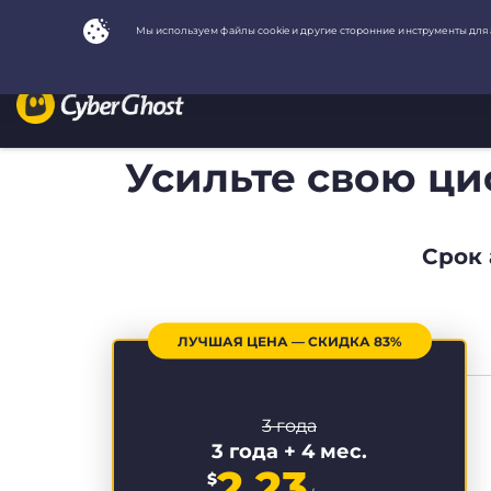
Усильте свою ц
Срок 
ЛУЧШАЯ ЦЕНА — СКИДКА 83%
3 года
3 года + 4 мес.
2.23
$