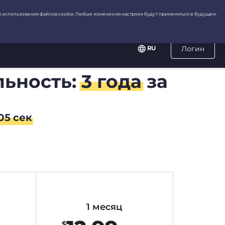
RU
Логин
льность:
3 года
за
04
сек
1 месяц
$