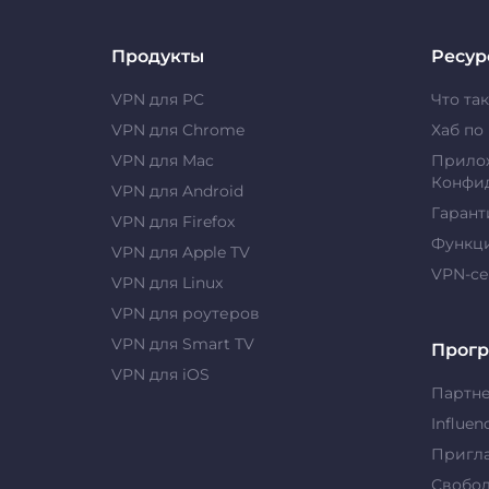
Продукты
Ресур
VPN для PC
Что та
VPN для Chrome
Хаб по
VPN для Mac
Прило
Конфи
VPN для Android
Гарант
VPN для Firefox
Функц
VPN для Apple TV
VPN-с
VPN для Linux
VPN для роутеров
VPN для Smart TV
Прог
VPN для iOS
Партн
Influen
Пригла
Свобо