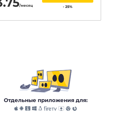
3.75
/месяц
-
25
%
Отдельные приложения для: