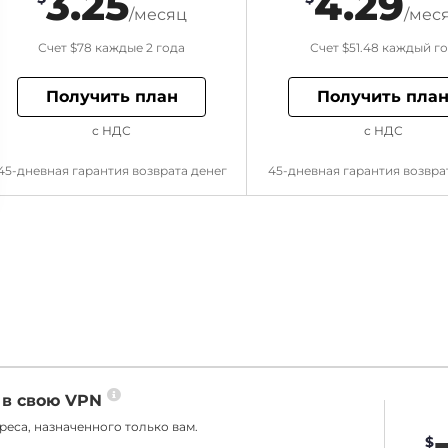
3.25
4.29
/месяц
/мес
Счет
$78
каждые 2 года
Счет
$51.48
каждый г
Получить план
Получить пла
с НДС
с НДС
45-дневная гарантия возврата денег
45-дневная гарантия возвра
 в свою VPN
еса, назначенного только вам.
$