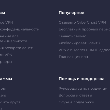
сы
Популярное
кое VPN
Отзывы о CyberGhost VPN
 конфиденциальности
Бесплатный пробный пери
жения для
Скачать сейчас
денциальности
Разблокировать сайты
ия возврата денег
VPN с выделенным IP-адре
ии VPN
Tрансляция впн
ерверы
раммы
Помощь и поддержка
еры
Руководства по продуктам
cers
Вопросы и ответы
сите друга
Служба поддержки
да