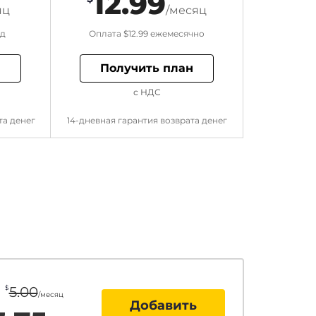
12.99
яц
/месяц
од
Оплата
$12.99
ежемесячно
н
Получить план
с НДС
та денег
14-дневная гарантия возврата денег
$
5.00
/месяц
Добавить