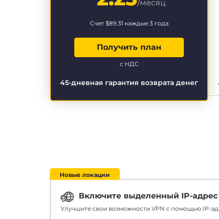
/месяц
Счет
$89.31
каждые 3 года
Получить план
с НДС
45-дневная гарантия возврата денег
Новые локации
Включите выделенный IP-адрес
Улучшите свои возможности VPN с помощью IP-адр