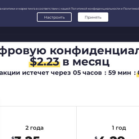
ифровую конфиденциа
$
2.23
в месяц
акции истечет через
05
часов
:
59
мин
:
2 года
1 год
$
$