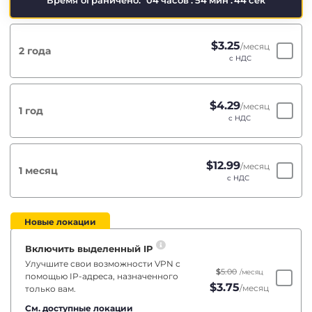
Время ограничено:
04
часов
:
54
мин
:
44
сек
$
3.25
/месяц
2 года
с НДС
$
4.29
/месяц
1 год
с НДС
$
12.99
/месяц
1 месяц
с НДС
Новые локации
Включить выделенный IP
Улучшите свои возможности VPN с
$
5.00
/месяц
помощью IP-адреса, назначенного
$
3.75
/месяц
только вам.
См. доступные локации