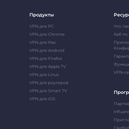
Продукты
Ресур
VPN для PC
Что та
VPN для Chrome
Хаб по
VPN для Mac
Прило
Конфи
VPN для Android
Гарант
VPN для Firefox
Функц
VPN для Apple TV
VPN-с
VPN для Linux
VPN для роутеров
VPN для Smart TV
Прог
VPN для iOS
Партн
Influen
Пригла
Свобо