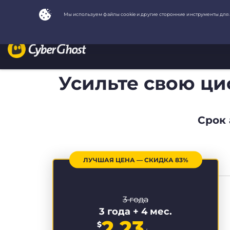
Усильте свою ц
Срок 
ЛУЧШАЯ ЦЕНА — СКИДКА 83%
3 года
3 года + 4 мес.
2.23
$