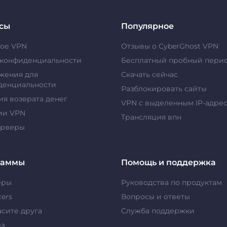
сы
Популярное
кое VPN
Отзывы о CyberGhost VPN
 конфиденциальности
Бесплатный пробный пери
жения для
Скачать сейчас
денциальности
Разблокировать сайты
ия возврата денег
VPN с выделенным IP-адре
ии VPN
Tрансляция впн
ерверы
раммы
Помощь и поддержка
еры
Руководства по продуктам
cers
Вопросы и ответы
сите друга
Служба поддержки
да