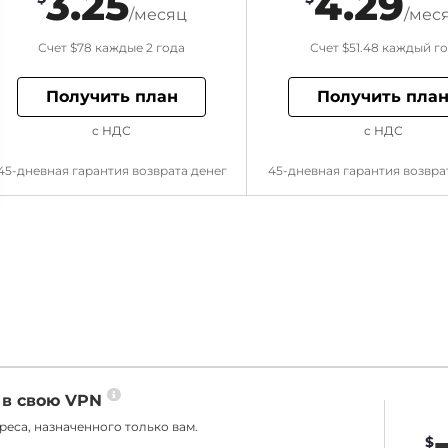
3.25
4.29
/месяц
/мес
Счет
$78
каждые 2 года
Счет
$51.48
каждый г
Получить план
Получить пла
с НДС
с НДС
45-дневная гарантия возврата денег
45-дневная гарантия возвра
 в свою VPN
еса, назначенного только вам.
$