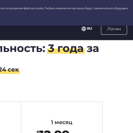
RU
Логин
льность:
3 года
за
23
сек
1 месяц
$