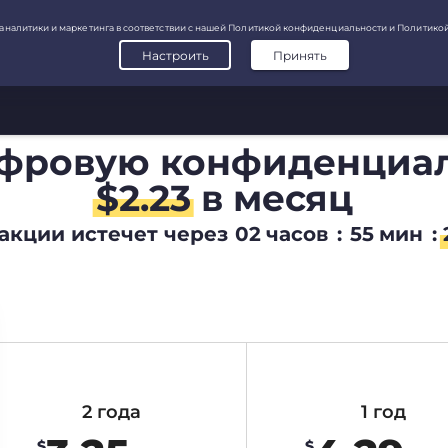
ифровую конфиденциа
$
2.23
в месяц
акции истечет через
02
часов
:
55
мин
:
2 года
1 год
$
$