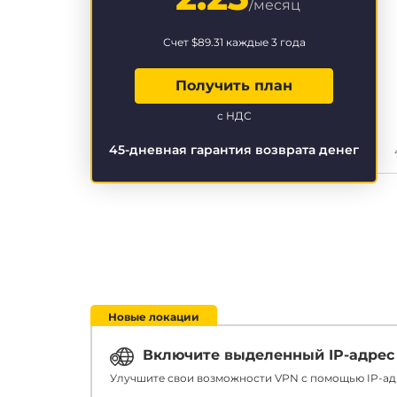
/месяц
Счет
$89.31
каждые 3 года
Получить план
с НДС
45-дневная гарантия возврата денег
Новые локации
Включите выделенный IP-адрес
Улучшите свои возможности VPN с помощью IP-адр