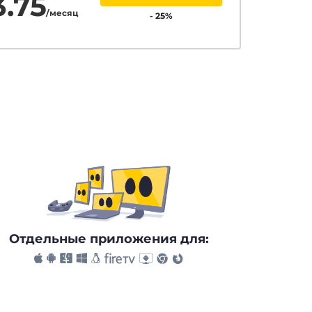
3.75
/месяц
-
25
%
Отдельные приложения для: