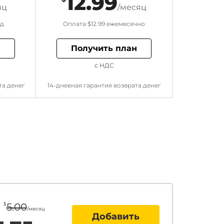
12.99
яц
/месяц
од
Оплата
$12.99
ежемесячно
н
Получить план
с НДС
та денег
14-дневная гарантия возврата денег
$
5.00
/месяц
Добавить