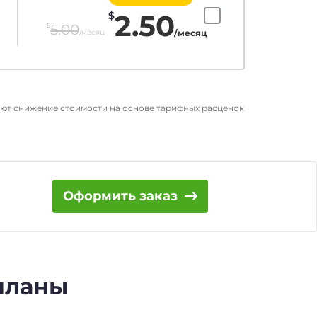
2.50
$
$
5.00
/месяц
/месяц
ают снижение стоимости на основе тарифных расценок
Оформить заказ
 планы