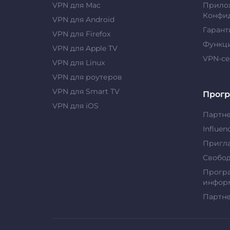
VPN для Mac
Прило
Конфи
VPN для Android
Гарант
VPN для Firefox
Функц
VPN для Apple TV
VPN-с
VPN для Linux
VPN для роутеров
VPN для Smart TV
Прог
VPN для iOS
Партн
Influen
Пригла
Свобо
Прогр
информ
Партн