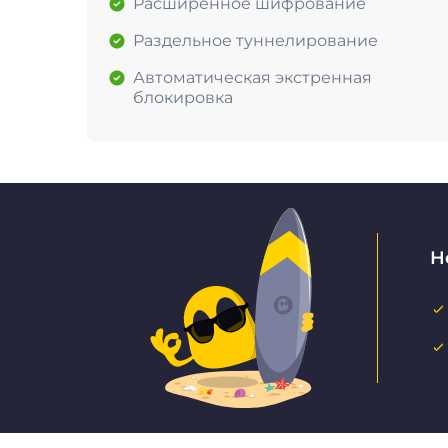
Расширенное шифрование
Раздельное туннелирование
Автоматическая экстренная
блокировка
Н