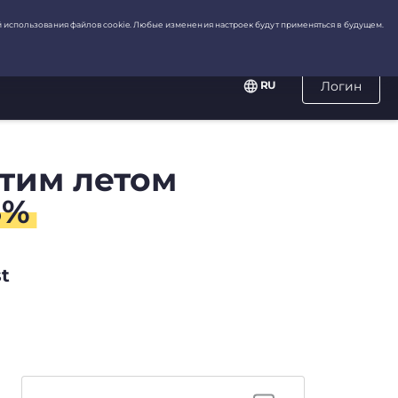
RU
Логин
этим летом
3%
t