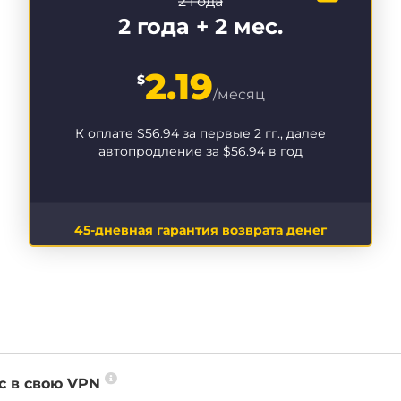
2 года
2 года + 2 мес.
2.19
$
/месяц
К оплате
$56.94
за первые 2 гг., далее
автопродление за
$56.94
в год
45-дневная гарантия возврата денег
с в свою VPN