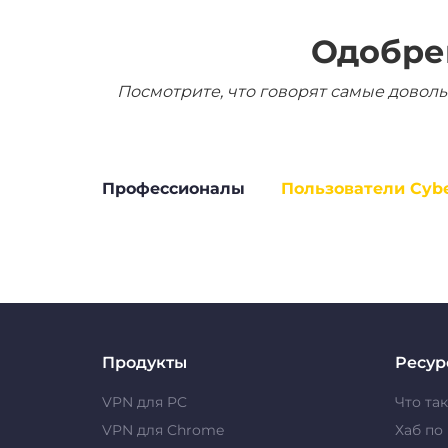
Одобре
Посмотрите, что говорят самые доволь
Профессионалы
Пользователи Cyb
Продукты
Ресур
VPN для PC
Что та
VPN для Chrome
Хаб по