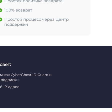
Простая политика возврата
100% возврат
Простой процесс через Центр
поддержки
свет:
как CyberGhost ID Guard и
й подписки
й IP-адрес