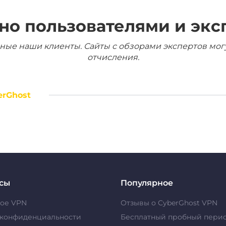
но пользователями и экс
ные наши клиенты. Сайты с обзорами экспертов мог
отчисления.
erGhost
сы
Популярное
кое VPN
Отзывы о CyberGhost VPN
 конфиденциальности
Бесплатный пробный пери