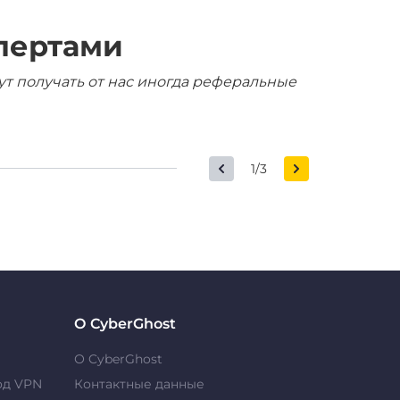
пертами
ут получать от нас иногда реферальные
1/3
О CyberGhost
О CyberGhost
од VPN
Контактные данные