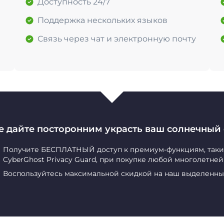
Доступность 24/7
Поддержка нескольких языков
Связь через чат и электронную почту
е дайте посторонним украсть ваш солнечный 
Получите БЕСПЛАТНЫЙ доступ к премиум-функциям, таким 
CyberGhost Privacy Guard, при покупке любой многолетне
Воспользуйтесь максимальной скидкой на наш выделенны