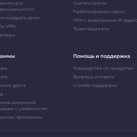
жения для
Скачать сейчас
денциальности
Разблокировать сайты
ия возврата денег
VPN с выделенным IP-адре
ии VPN
Tрансляция впн
ерверы
раммы
Помощь и поддержка
еры
Руководства по продуктам
cers
Вопросы и ответы
сите друга
Служба поддержки
да
амма раскрытия
ации о уязвимостях
ерские программы