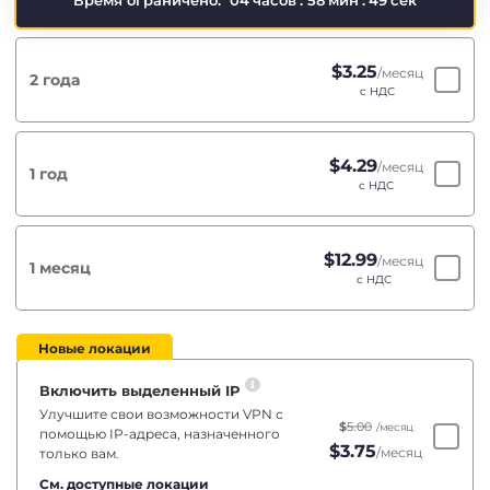
Время ограничено:
04
часов
:
58
мин
:
48
сек
$
3.25
/месяц
2 года
с НДС
$
4.29
/месяц
1 год
с НДС
$
12.99
/месяц
1 месяц
с НДС
Новые локации
Включить выделенный IP
Улучшите свои возможности VPN с
$
5.00
/месяц
помощью IP-адреса, назначенного
$
3.75
/месяц
только вам.
См. доступные локации