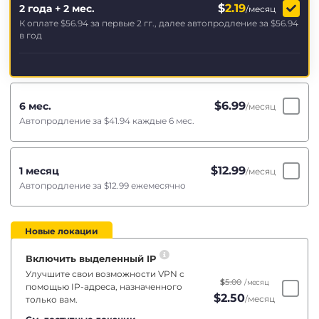
$
2.19
2 года + 2 мес.
/месяц
К оплате
$56.94
за первые 2 гг., далее автопродление за
$56.94
в год
$
6.99
6 мес.
/месяц
Автопродление за
$41.94
каждые 6 мес.
$
12.99
1 месяц
/месяц
Автопродление за
$12.99
ежемесячно
Новые локации
Включить выделенный IP
Улучшите свои возможности VPN с
$
5.00
/месяц
помощью IP-адреса, назначенного
$
2.50
/месяц
только вам.