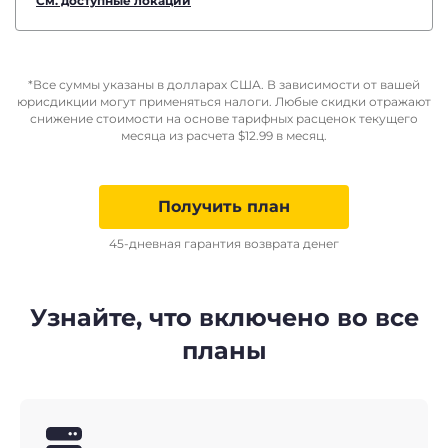
См. доступные локации
*Все суммы указаны в долларах США. В зависимости от вашей
юрисдикции могут применяться налоги. Любые скидки отражают
снижение стоимости на основе тарифных расценок текущего
месяца из расчета
$
12.99
в месяц.
Получить план
45-дневная гарантия возврата денег
Узнайте, что включено во все
планы