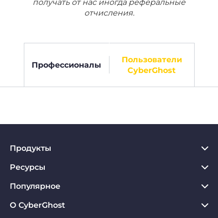
получать от нас иногда реферальные
отчисления.
Пользователи
Профессионалы
CyberGhost
Продукты
Ресурсы
VPN для PC
VPN для Chrome
Популярное
Что такое VPN
VPN для Mac
Хаб по конфиденциальности
О CyberGhost
Отзывы о CyberGhost VPN