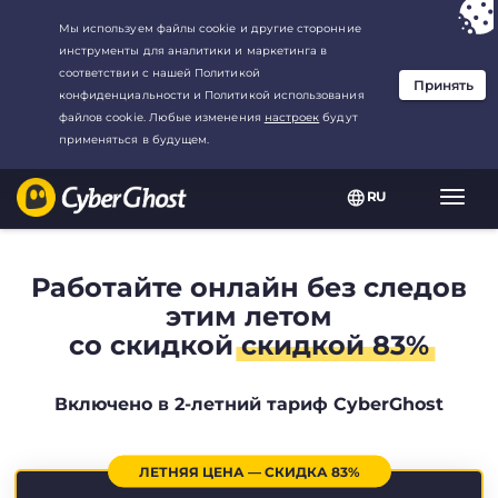
Ваш выбор:
Лучшая сделка
для2.1666666666667-год at$
2.19
/
месяц
RU
Пере
нави
Работайте онлайн без следов
этим летом
со скидкой
скидкой 83%
Включено в 2-летний тариф CyberGhost
ЛЕТНЯЯ ЦЕНА — СКИДКА 83%