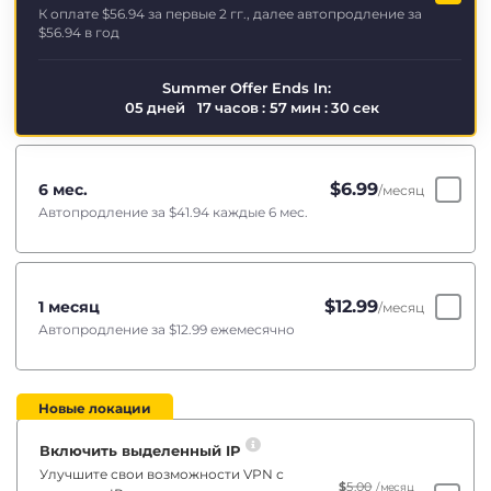
К оплате
$56.94
за первые 2 гг., далее автопродление за
$56.94
в год
Summer Offer Ends In:
05
дней
17
часов
:
57
мин
:
29
сек
$
6.99
6 мес.
/месяц
Автопродление за
$41.94
каждые 6 мес.
$
12.99
1 месяц
/месяц
Автопродление за
$12.99
ежемесячно
Новые локации
Включить выделенный IP
Улучшите свои возможности VPN с
$
5.00
/месяц