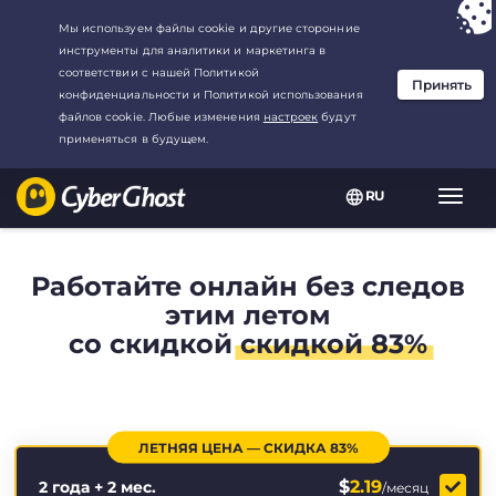
Ваш выбор:
Лучшая сделка
для2.1666666666667-год at$
2.19
/
месяц
RU
Пере
нави
Работайте онлайн без следов
этим летом
со скидкой
скидкой 83%
ЛЕТНЯЯ ЦЕНА — СКИДКА 83%
$
2.19
2 года + 2 мес.
/месяц