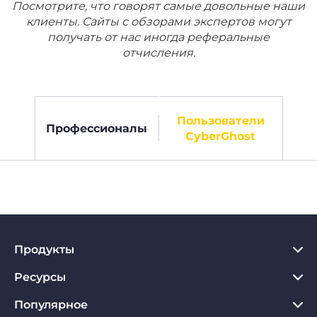
Посмотрите, что говорят самые довольные наши
клиенты. Сайты с обзорами экспертов могут
получать от нас иногда реферальные
отчисления.
Пользователи
Профессионалы
CyberGhost
Продукты
Ресурсы
VPN для PC
VPN для Chrome
Популярное
Что такое VPN