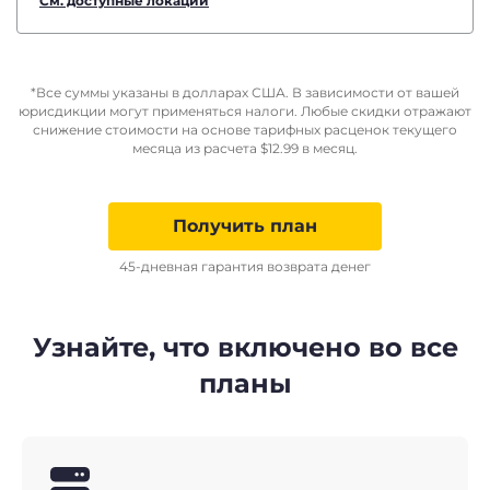
См. доступные локации
*Все суммы указаны в долларах США. В зависимости от вашей
юрисдикции могут применяться налоги. Любые скидки отражают
снижение стоимости на основе тарифных расценок текущего
месяца из расчета
$
12.99
в месяц.
Получить план
45-дневная гарантия возврата денег
Узнайте, что включено во все
планы