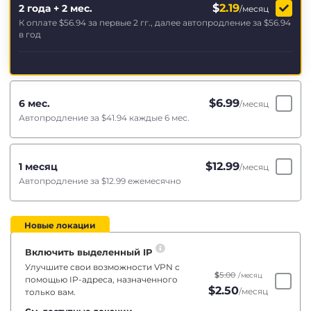
$
2.19
2 года + 2 мес.
/месяц
К оплате
$56.94
за первые 2 гг., далее автопродление за
$56.94
в год
$
6.99
6 мес.
/месяц
Автопродление за
$41.94
каждые 6 мес.
$
12.99
1 месяц
/месяц
Автопродление за
$12.99
ежемесячно
Новые локации
Включить выделенный IP
Улучшите свои возможности VPN с
$
5.00
/месяц
помощью IP-адреса, назначенного
$
2.50
/месяц
только вам.