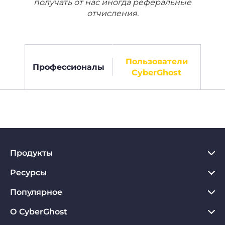
получать от нас иногда реферальные
отчисления.
Пользователи
Профессионалы
CyberGhost
Продукты
Ресурсы
VPN для PC
VPN для Chrome
Популярное
Что такое VPN
VPN для Mac
Хаб по конфиденциальности
О CyberGhost
Отзывы о CyberGhost VPN