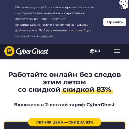
Ваш выбор:
Лучшая сделка
для2.1666666666667-год at$
2.19
/
месяц
RU
Пере
нави
Работайте онлайн без следов
этим летом
со скидкой
скидкой 83%
Включено в 2-летний тариф CyberGhost
ЛЕТНЯЯ ЦЕНА — СКИДКА 83%