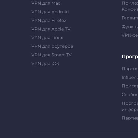
VPN для Mac
Прило
Конфи
VPN для Android
Гарант
VPN для Firefox
Функц
VPN для Apple TV
VPN-с
VPN для Linux
VPN для роутеров
VPN для Smart TV
Прог
VPN для iOS
Партн
Influen
Пригла
Свобо
Прогр
информ
Партн