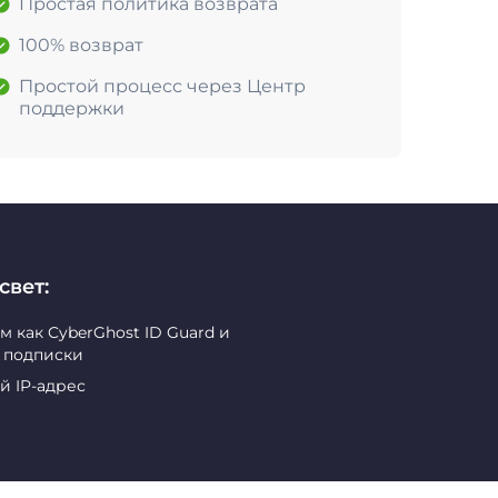
Простая политика возврата
100% возврат
Простой процесс через Центр
поддержки
свет:
как CyberGhost ID Guard и
й подписки
й IP-адрес