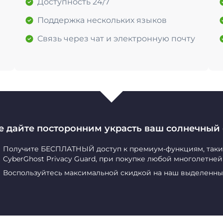
Доступность 24/7
Поддержка нескольких языков
Связь через чат и электронную почту
е дайте посторонним украсть ваш солнечный 
Получите БЕСПЛАТНЫЙ доступ к премиум-функциям, таким 
CyberGhost Privacy Guard, при покупке любой многолетне
Воспользуйтесь максимальной скидкой на наш выделенны