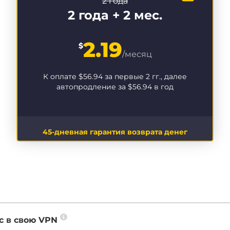
2 года
2 года + 2 мес.
2.19
$
/месяц
К оплате
$56.94
за первые 2 гг., далее
автопродление за
$56.94
в год
45-дневная гарантия возврата денег
с в свою VPN