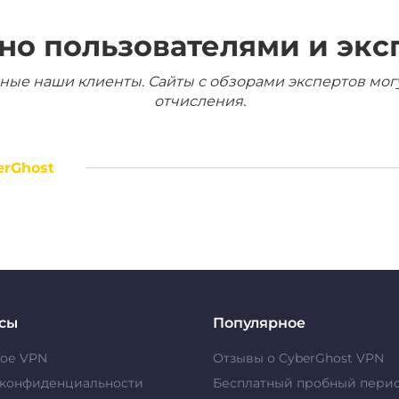
но пользователями и экс
ные наши клиенты. Сайты с обзорами экспертов мог
отчисления.
erGhost
сы
Популярное
кое VPN
Отзывы о CyberGhost VPN
 конфиденциальности
Бесплатный пробный пери