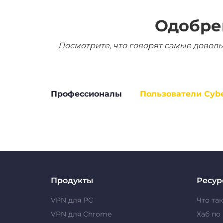
Одобре
Посмотрите, что говорят самые доволь
Профессионалы
Пользователи Cyb
Продукты
Ресур
VPN для PC
Что та
VPN для Chrome
Хаб по