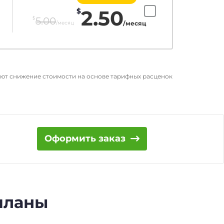
2.50
$
$
5.00
/месяц
/месяц
ают снижение стоимости на основе тарифных расценок
Оформить заказ
 планы