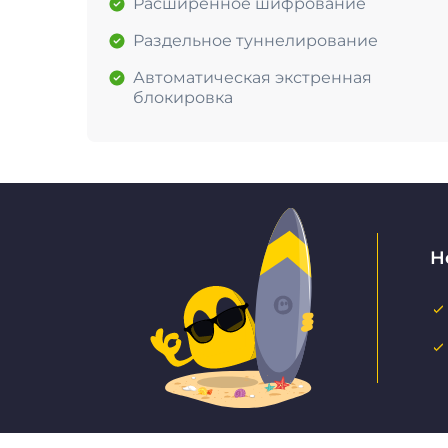
Расширенное шифрование
Раздельное туннелирование
Автоматическая экстренная
блокировка
Н