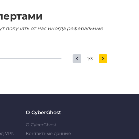
пертами
ут получать от нас иногда реферальные
1/3
О CyberGhost
О CyberGhost
од VPN
Контактные данные