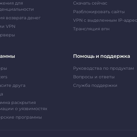
жения для
Скачать сейчас
денциальности
Разблокировать сайты
ия возврата денег
VPN с выделенным IP-адре
ии VPN
Tрансляция впн
ерверы
раммы
Помощь и поддержка
еры
Руководства по продуктам
cers
Вопросы и ответы
сите друга
Служба поддержки
да
амма раскрытия
ации о уязвимостях
ерские программы