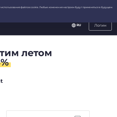
RU
Логин
этим летом
3%
t