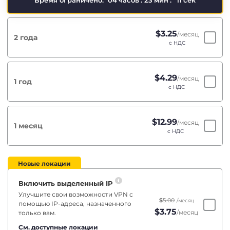
Время ограничено:
04
часов
:
23
мин
:
10
сек
$
3.25
/месяц
2 года
с НДС
$
4.29
/месяц
1 год
с НДС
$
12.99
/месяц
1 месяц
с НДС
Новые локации
Включить выделенный IP
Улучшите свои возможности VPN с
$
5.00
/месяц
помощью IP-адреса, назначенного
$
3.75
/месяц
только вам.
См. доступные локации