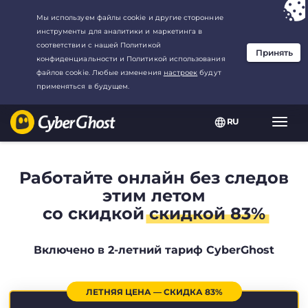
Ваш выбор:
Лучшая сделка
для2.1666666666667-год at$
2.19
/
месяц
RU
Пере
нави
Работайте онлайн без следов
этим летом
со скидкой
скидкой 83%
Включено в 2-летний тариф CyberGhost
ЛЕТНЯЯ ЦЕНА — СКИДКА 83%