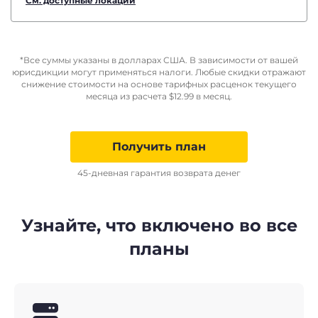
См. доступные локации
*Все суммы указаны в долларах США. В зависимости от вашей
юрисдикции могут применяться налоги. Любые скидки отражают
снижение стоимости на основе тарифных расценок текущего
месяца из расчета
$
12.99
в месяц.
Получить план
45-дневная гарантия возврата денег
Узнайте, что включено во все
планы