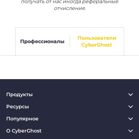
получать от нас иногда реферальные
отчисления.
Пользователи
Профессионалы
CyberGhost
Продукты
Ресурсы
VPN для PC
VPN для Chrome
Популярное
Что такое VPN
VPN для Mac
Хаб по конфиденциальности
О CyberGhost
Отзывы о CyberGhost VPN