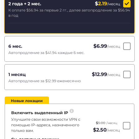
$
2.19
2 года + 2 мес.
/месяц
К оплате
$56.94
за первые 2 гг., далее автопродление за
$56.94
в год
$
6.99
6 мес.
/месяц
Автопродление за
$41.94
каждые 6 мес.
$
12.99
1 месяц
/месяц
Автопродление за
$12.99
ежемесячно
Новые локации
Включить выделенный IP
Улучшите свои возможности VPN с
$
5.00
/месяц
помощью IP-адреса, назначенного
$
2.50
/месяц
только вам.