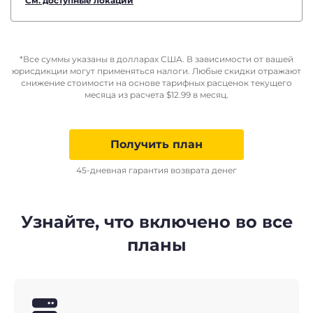
См. доступные локации
*Все суммы указаны в долларах США. В зависимости от вашей
юрисдикции могут применяться налоги. Любые скидки отражают
снижение стоимости на основе тарифных расценок текущего
месяца из расчета
$
12.99
в месяц.
Получить план
45-дневная гарантия возврата денег
Узнайте, что включено во все
планы