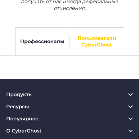
получать от нас иногда реферальные
отчисления.
Пользователи
Профессионалы
CyberGhost
Продукты
Ресурсы
VPN для PC
VPN для Chrome
Популярное
Что такое VPN
VPN для Mac
Хаб по конфиденциальности
О CyberGhost
Отзывы о CyberGhost VPN