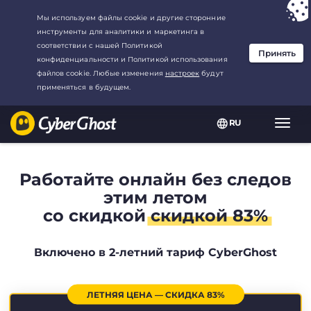
Ваш выбор:
Лучшая сделка
для2.1666666666667-год at$
2.19
/
месяц
RU
Пере
нави
Работайте онлайн без следов
этим летом
со скидкой
скидкой 83%
Включено в 2-летний тариф CyberGhost
ЛЕТНЯЯ ЦЕНА — СКИДКА 83%