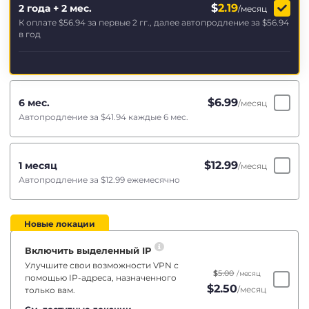
$
2.19
2 года + 2 мес.
/месяц
К оплате
$56.94
за первые 2 гг., далее автопродление за
$56.94
в год
$
6.99
6 мес.
/месяц
Автопродление за
$41.94
каждые 6 мес.
$
12.99
1 месяц
/месяц
Автопродление за
$12.99
ежемесячно
Новые локации
Включить выделенный IP
Улучшите свои возможности VPN с
$
5.00
/месяц
помощью IP-адреса, назначенного
$
2.50
/месяц
только вам.