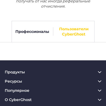
получать от нас иногда реферальные
отчисления.
Пользователи
Профессионалы
CyberGhost
Продукты
Ресурсы
VPN для PC
VPN для Chrome
Популярное
Что такое VPN
VPN для Mac
Хаб по конфиденциальности
О CyberGhost
Отзывы о CyberGhost VPN