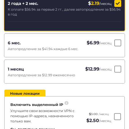
$
2.19
2 года + 2 мес.
/месяц
К оплате
$56.94
за первые 2 гг., далее автопродление за
$56.94
в год
$
6.99
6 мес.
/месяц
Автопродление за
$41.94
каждые 6 мес.
$
12.99
1 месяц
/месяц
Автопродление за
$12.99
ежемесячно
Новые локации
Включить выделенный IP
Улучшите свои возможности VPN с
$
5.00
/месяц
помощью IP-адреса, назначенного
$
2.50
/месяц
только вам.