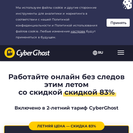
Ваш выбор:
Лучшая сделка
для2.1666666666667-год at$
2.19
/
месяц
RU
Пере
нави
Работайте онлайн без следов
этим летом
со скидкой
скидкой 83%
Включено в 2-летний тариф CyberGhost
ЛЕТНЯЯ ЦЕНА — СКИДКА 83%