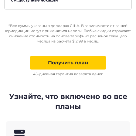
См. доступные локации
*Все суммы указаны в долларах США. В зависимости от вашей
юрисдикции могут применяться налоги. Любые скидки отражают
снижение стоимости на основе тарифных расценок текущего
месяца из расчета
$
12.99
в месяц.
Получить план
45-дневная гарантия возврата денег
Узнайте, что включено во все
планы