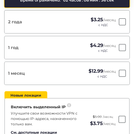
Время ограничено:
02
часов
:
08
мин
:
35
сек
$
3.25
/месяц
2 года
с НДС
$
4.29
/месяц
1 год
с НДС
$
12.99
/месяц
1 месяц
с НДС
Новые локации
Включить выделенный IP
Улучшите свои возможности VPN с
$
5.00
/месяц
помощью IP-адреса, назначенного
$
3.75
/месяц
только вам.
См. доступные локации