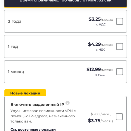
Время ограничено:
08
часов
:
01
мин
:
01
сек
$
3.25
/месяц
2 года
с НДС
$
4.29
/месяц
1 год
с НДС
$
12.99
/месяц
1 месяц
с НДС
Новые локации
Включить выделенный IP
Улучшите свои возможности VPN с
$
5.00
/месяц
помощью IP-адреса, назначенного
$
3.75
/месяц
только вам.
См. доступные локации