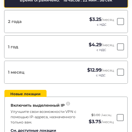
Время ограничено:
18
часов
:
22
мин
:
57
сек
$
3.25
/месяц
2 года
с НДС
$
4.29
/месяц
1 год
с НДС
$
12.99
/месяц
1 месяц
с НДС
Новые локации
Включить выделенный IP
Улучшите свои возможности VPN с
$
5.00
/месяц
помощью IP-адреса, назначенного
$
3.75
/месяц
только вам.
См. доступные локации