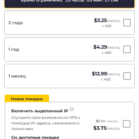
Время ограничено:
23
часов
:
05
мин
:
26
сек
$
3.25
/месяц
2 года
с НДС
$
4.29
/месяц
1 год
с НДС
$
12.99
/месяц
1 месяц
с НДС
Новые локации
Включить выделенный IP
Улучшите свои возможности VPN с
$
5.00
/месяц
помощью IP-адреса, назначенного
$
3.75
/месяц
только вам.
См. доступные локации