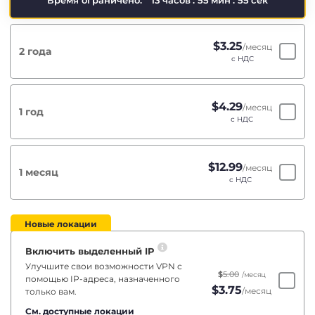
Время ограничено:
13
часов
:
55
мин
:
55
сек
$
3.25
/месяц
2 года
с НДС
$
4.29
/месяц
1 год
с НДС
$
12.99
/месяц
1 месяц
с НДС
Новые локации
Включить выделенный IP
Улучшите свои возможности VPN с
$
5.00
/месяц
помощью IP-адреса, назначенного
$
3.75
/месяц
только вам.
См. доступные локации