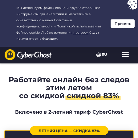
Ваш выбор:
Лучшая сделка
для2.1666666666667-год at$
2.19
/
месяц
RU
Пере
нави
Работайте онлайн без следов
этим летом
со скидкой
скидкой 83%
Включено в 2-летний тариф CyberGhost
ЛЕТНЯЯ ЦЕНА — СКИДКА 83%