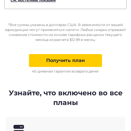
См. доступные локации
*Все суммы указаны в долларах США. В зависимости от вашей
юрисдикции могут применяться налоги. Любые скидки отражают
снижение стоимости на основе тарифных расценок текущего
месяца из расчета
$
12.99
в месяц.
Получить план
45-дневная гарантия возврата денег
Узнайте, что включено во все
планы