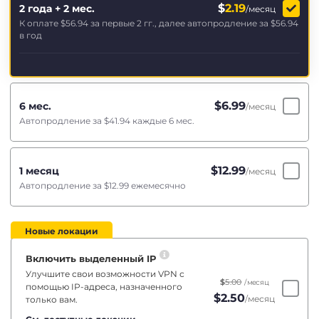
$
2.19
2 года + 2 мес.
/месяц
К оплате
$56.94
за первые 2 гг., далее автопродление за
$56.94
в год
$
6.99
6 мес.
/месяц
Автопродление за
$41.94
каждые 6 мес.
$
12.99
1 месяц
/месяц
Автопродление за
$12.99
ежемесячно
Новые локации
Включить выделенный IP
Улучшите свои возможности VPN с
$
5.00
/месяц
помощью IP-адреса, назначенного
$
2.50
/месяц
только вам.