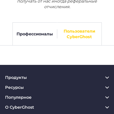
получать от нас иногда реферальные
отчисления.
Пользователи
Профессионалы
CyberGhost
Продукты
Ресурсы
VPN для PC
VPN для Chrome
Популярное
Что такое VPN
VPN для Mac
Хаб по конфиденциальности
О CyberGhost
Отзывы о CyberGhost VPN