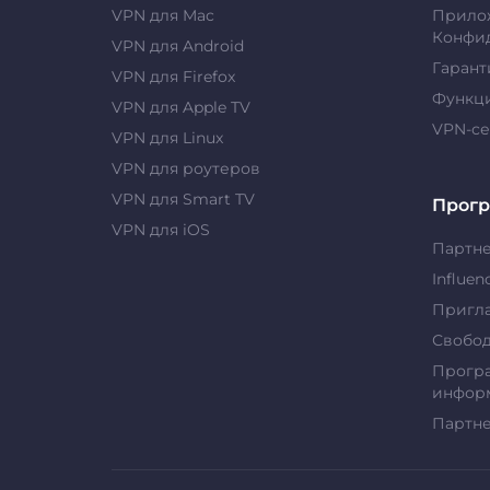
VPN для Mac
Прило
Конфи
VPN для Android
Гарант
VPN для Firefox
Функц
VPN для Apple TV
VPN-с
VPN для Linux
VPN для роутеров
VPN для Smart TV
Прог
VPN для iOS
Партн
Influen
Пригла
Свобо
Прогр
информ
Партн