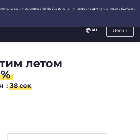
RU
Логин
этим летом
3%
н
:
37
сек