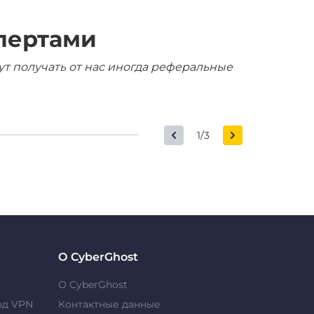
пертами
ут получать от нас иногда реферальные
1/3
О CyberGhost
О CyberGhost
од VPN
Контактные данные