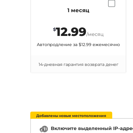
1 месяц
12.99
$
/месяц
Автопродление за
$12.99
ежемесячно
14-дневная гарантия возврата денег
Добавлены новые местоположения
Включите выделенный IP-адре