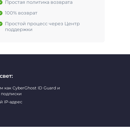
Простая политика возврата
100% возврат
Простой процесс через Центр
поддержки
свет:
как CyberGhost ID Guard и
й подписки
й IP-адрес