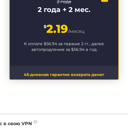
2 года
2 года + 2 мес.
2.19
$
/месяц
К оплате
$56.94
за первые 2 гг., далее
автопродление за
$56.94
в год
45-дневная гарантия возврата денег
с в свою VPN