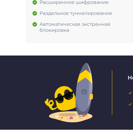
Расширенное шифрование
Раздельное туннелирование
Автоматическая экстренная
блокировка
Н