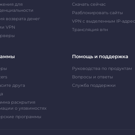
жения для
Скачать сейчас
денциальности
Разблокировать сайты
ия возврата денег
VPN с выделенным IP-адре
ии VPN
Tрансляция впн
ерверы
раммы
Помощь и поддержка
еры
Руководства по продуктам
cers
Вопросы и ответы
сите друга
Служба поддержки
да
амма раскрытия
ации о уязвимостях
ерские программы