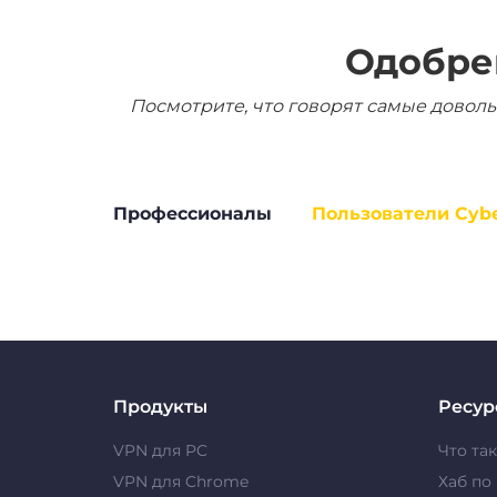
Одобре
Посмотрите, что говорят самые доволь
Профессионалы
Пользователи Cyb
Продукты
Ресур
VPN для PC
Что та
VPN для Chrome
Хаб по