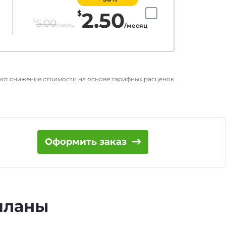
2.50
$
$
5.00
/месяц
/месяц
ают снижение стоимости на основе тарифных расценок
Оформить заказ
 планы