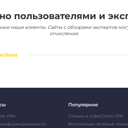
но пользователями и экс
ные наши клиенты. Сайты с обзорами экспертов мог
отчисления.
erGhost
сы
Популярное
кое VPN
Отзывы о CyberGhost VPN
 конфиденциальности
Бесплатный пробный пери