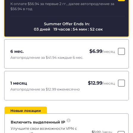
К оплате
$56.94
за первые 2 гг., далее автопродление за
$56.94
в год
Summer Offer Ends In:
03
дней
19
часов
:
54
мин
:
52
сек
$
6.99
6 мес.
/месяц
Автопродление за
$41.94
каждые 6 мес.
$
12.99
1 месяц
/месяц
Автопродление за
$12.99
ежемесячно
Новые локации
Включить выделенный IP
Улучшите свои возможности VPN с
$
5.00
/месяц