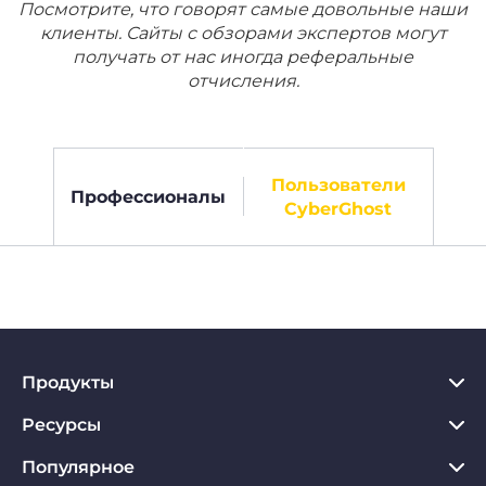
Посмотрите, что говорят самые довольные наши
клиенты. Сайты с обзорами экспертов могут
получать от нас иногда реферальные
отчисления.
Пользователи
Профессионалы
CyberGhost
Продукты
Ресурсы
VPN для PC
VPN для Chrome
Популярное
Что такое VPN