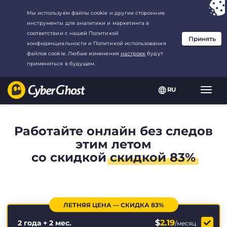
Ваш выбор:
Лучшая сделка
для2.1666666666667-год at$
2.19
/
месяц
RU
Пере
нави
Работайте онлайн без следов
этим летом
со скидкой
скидкой 83%
ЛЕТНЯЯ ЦЕНА — СКИДКА 83%
$
2.19
2 года + 2 мес.
/месяц