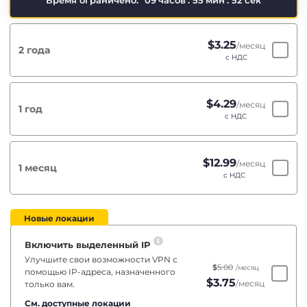
Время ограничено:
09
часов
:
55
мин
:
51
сек
$
3.25
/месяц
2 года
с НДС
$
4.29
/месяц
1 год
с НДС
$
12.99
/месяц
1 месяц
с НДС
Новые локации
Включить выделенный IP
Улучшите свои возможности VPN с
$
5.00
/месяц
помощью IP-адреса, назначенного
$
3.75
/месяц
только вам.
См. доступные локации