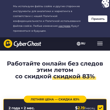
Ваш выбор:
Лучшая сделка
для2.1666666666667-год at$
2.19
/
месяц
RU
Пере
нави
Работайте онлайн без следов
этим летом
со скидкой
скидкой 83%
ЛЕТНЯЯ ЦЕНА — СКИДКА 83%
$
2.19
2 года + 2 мес.
/месяц