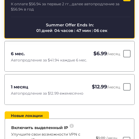
К оплате
$56.94
за первые 2 гг., далее автопродление за
$56.94
в год
Summer Offer Ends In:
01
дней
04
часов
:
47
мин
:
06
сек
$
6.99
6 мес.
/месяц
Автопродление за
$41.94
каждые 6 мес.
$
12.99
1 месяц
/месяц
Автопродление за
$12.99
ежемесячно
Новые локации
Включить выделенный IP
Улучшите свои возможности VPN с
$
5.00
/месяц