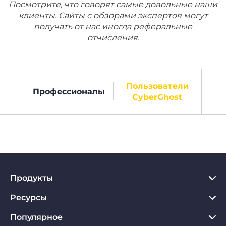
Посмотрите, что говорят самые довольные наши
клиенты. Сайты с обзорами экспертов могут
получать от нас иногда реферальные
отчисления.
Пользователи
Профессионалы
CyberGhost
Продукты
Ресурсы
VPN для PC
VPN для Chrome
Популярное
Что такое VPN