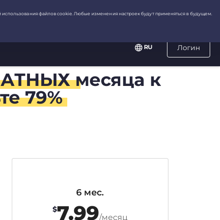
RU
Логин
ЛАТНЫХ
месяца к
те 79%
6 мес.
7.99
$
/месяц