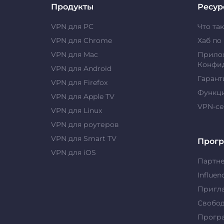
Продукты
Ресур
VPN для PC
Что та
VPN для Chrome
Хаб по
VPN для Mac
Прило
Конфи
VPN для Android
Гарант
VPN для Firefox
Функц
VPN для Apple TV
VPN-с
VPN для Linux
VPN для роутеров
VPN для Smart TV
Прог
VPN для iOS
Партн
Influen
Пригла
Свобо
Прогр