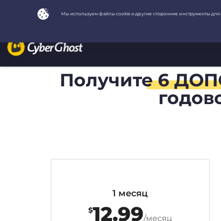
Получите
6 ДО
годов
1 месяц
12.99
$
/месяц