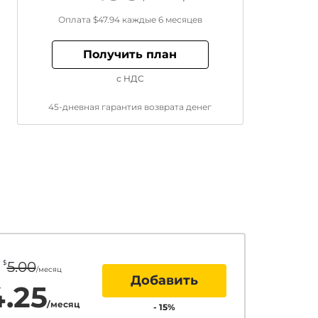
Оплата
$47.94
каждые 6 месяцев
Получить план
с НДС
45-дневная гарантия возврата денег
$
5.00
/месяц
Добавить
4.25
/месяц
-
15
%