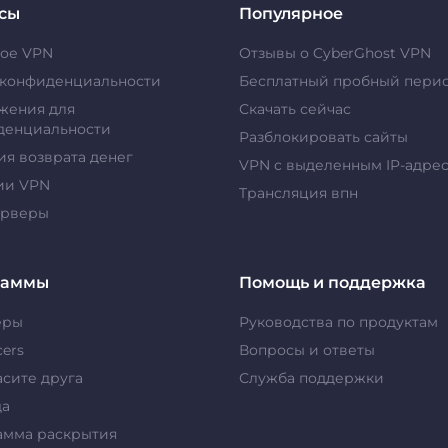
сы
Популярное
кое VPN
Отзывы о CyberGhost VPN
 конфиденциальности
Бесплатный пробный пери
жения для
Скачать сейчас
денциальности
Разблокировать сайты
ия возврата денег
VPN с выделенным IP-адре
ии VPN
Tрансляция впн
ерверы
раммы
Помощь и поддержка
еры
Руководства по продуктам
cers
Вопросы и ответы
сите друга
Служба поддержки
да
амма раскрытия