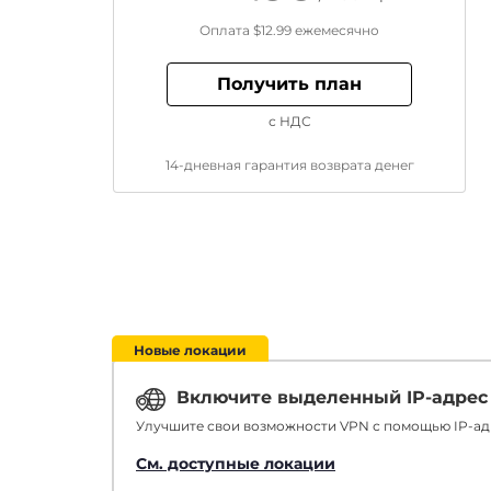
Оплата
$12.99
ежемесячно
Получить план
с НДС
14-дневная гарантия возврата денег
Новые локации
Включите выделенный IP-адрес
Улучшите свои возможности VPN с помощью IP-адр
См. доступные локации