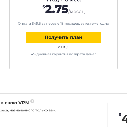
2.75
$
/месяц
Оплата
$
49.5
за первые 18 месяцев, затем ежегодно
Получить план
с НДС
45-дневная гарантия возврата денег
 в свою VPN
еса, назначенного только вам.
$