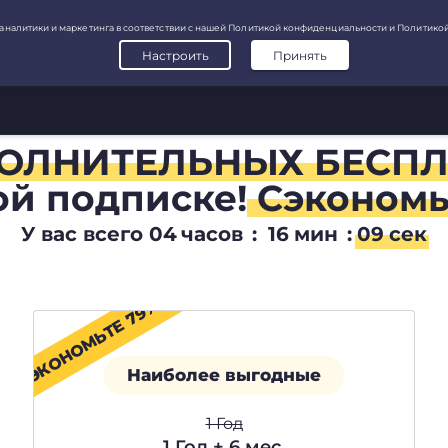
ПОЛНИТЕЛЬНЫХ БЕСП
ой подписке!
Сэкономь
У вас всего
04
часов
:
16
мин
:
08
сек
СЭКОНОМЬТЕ 79%
Наиболее выгодные
1 Год
1 Год + 6 мес.