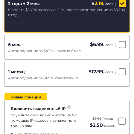
$
2.19
2 года + 2 мес.
/месяц
К оплате
$56.94
за первые 2 гг., далее автопродление за
$56.94
в год
$
6.99
6 мес.
/месяц
Автопродление за
$41.94
каждые 6 мес.
$
12.99
1 месяц
/месяц
Автопродление за
$12.99
ежемесячно
Новые локации
Включить выделенный IP
Улучшите свои возможности VPN с
$
5.00
/месяц
помощью IP-адреса, назначенного
$
2.50
/месяц
только вам.