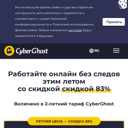
Ваш выбор:
Лучшая сделка
для2.1666666666667-год at$
2.19
/
месяц
RU
Пере
нави
Работайте онлайн без следов
этим летом
со скидкой
скидкой 83%
Включено в 2-летний тариф CyberGhost
ЛЕТНЯЯ ЦЕНА — СКИДКА 83%