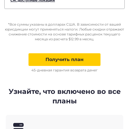
См. доступные локации
*Все суммы указаны в долларах США. В зависимости от вашей
юрисдикции могут применяться налоги. Любые скидки отражают
снижение стоимости на основе тарифных расценок текущего
месяца из расчета
$
12.99
в месяц.
Получить план
45-дневная гарантия возврата денег
Узнайте, что включено во все
планы