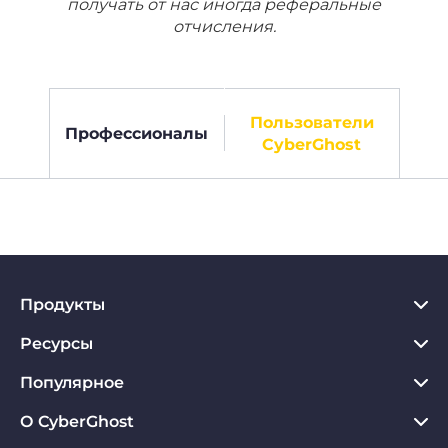
получать от нас иногда реферальные
отчисления.
Пользователи
Профессионалы
CyberGhost
Продукты
Ресурсы
VPN для PC
VPN для Chrome
Популярное
Что такое VPN
VPN для Mac
Хаб по конфиденциальности
О CyberGhost
Отзывы о CyberGhost VPN