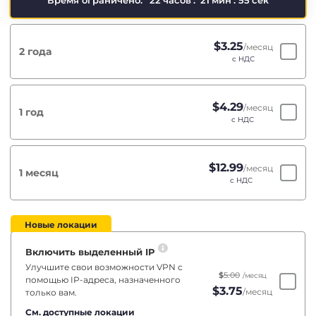
Время ограничено:
22
часов
:
21
мин
:
55
сек
$
3.25
/месяц
2 года
с НДС
$
4.29
/месяц
1 год
с НДС
$
12.99
/месяц
1 месяц
с НДС
Новые локации
Включить выделенный IP
Улучшите свои возможности VPN с
$
5.00
/месяц
помощью IP-адреса, назначенного
$
3.75
/месяц
только вам.
См. доступные локации