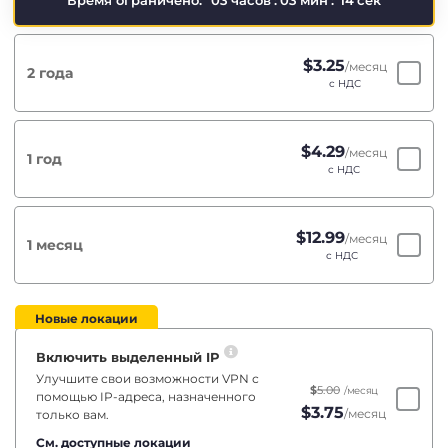
Время ограничено:
03
часов
:
03
мин
:
14
сек
$
3.25
/месяц
2 года
с НДС
$
4.29
/месяц
1 год
с НДС
$
12.99
/месяц
1 месяц
с НДС
Новые локации
Включить выделенный IP
Улучшите свои возможности VPN с
$
5.00
/месяц
помощью IP-адреса, назначенного
$
3.75
/месяц
только вам.
См. доступные локации