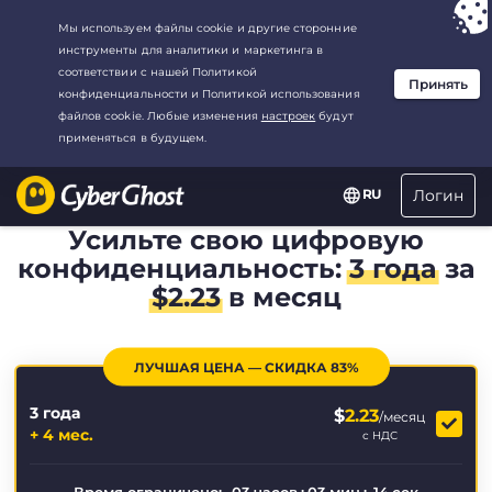
Ваш выбор:
Лучшая сделка
для3.3333333333333-год at$
2.23
/
месяц
Логин
RU
Усильте свою цифровую
конфиденциальность:
3 года
за
$
2.23
в месяц
ЛУЧШАЯ ЦЕНА — СКИДКА 83%
3 года
$
2.23
/месяц
+ 4 мес.
с НДС