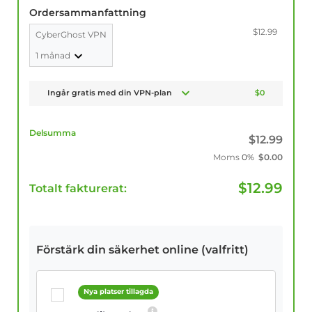
Ordersammanfattning
$12.99
CyberGhost VPN
1 månad
Ingår gratis med din VPN-plan
$0
Delsumma
$
12.99
Moms
0%
$
0.00
$
12.99
Totalt fakturerat:
Förstärk din säkerhet online (valfritt)
Nya platser tillagda