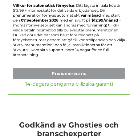
Villkor för automatisk förnyelse
: Ditt lägsta initiala köp är
$
12.99
+ moms/skatt för det valda erbjudandet. Din
prenumeration förnyas automatiskt
var månad
med start
den
07 September 2026
med en avgift på
$
12.99
/månad
+
moms (förnyelsepriset kan ändras med förvarning) till din
valda betalningsmetod tills du avslutar prenumerationen.
Du kan göra det när som helst före midnatt på
förnyelsedatumet genom att gå till kontrollpanelen och välja
"Aktiv prenumeration" och följa instruktionerna för att
"Avsluta". Kontakta support inom 14 dagar för en full
återbetalning.
Prenumerera nu
14-dagars pengarna-tillbaka-garanti
Godkänd av Ghosties och
branschexperter