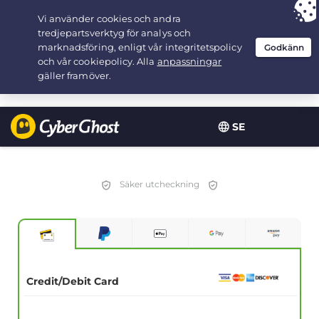
Your choice:
The Best Deal
for 2.1666666666667-years at $
2.19
/month
SE
Säker utcheckning
Credit/Debit Card