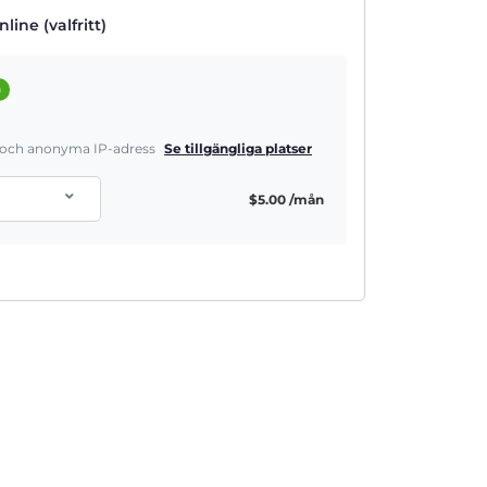
line (valfritt)
a
a och anonyma IP-adress
Se tillgängliga platser
$
5.00
/mån