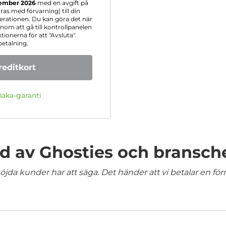
ember 2026
med en avgift på
as med förvarning) till din
erationen. Du kan göra det när
om att gå till kontrollpanelen
tionerna för att "Avsluta".
betalning.
editkort
baka-garanti
 av Ghosties och bransch
jda kunder har att säga. Det händer att vi betalar en förm