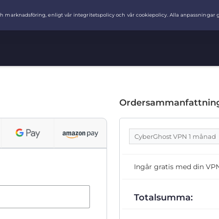
Ordersammanfattnin
CyberGhost VPN 1 månad
Ingår gratis med din VP
Totalsumma: