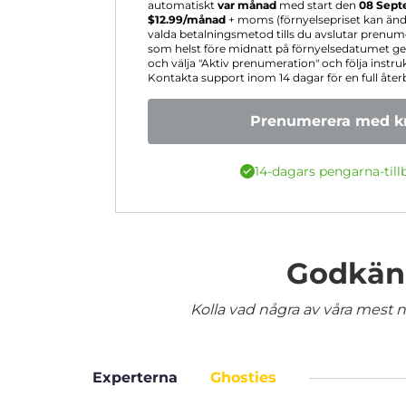
automatiskt
var månad
med start den
08 Sept
$
12.99
/månad
+ moms (förnyelsepriset kan ändr
valda betalningsmetod tills du avslutar prenum
som helst före midnatt på förnyelsedatumet gen
och välja "Aktiv prenumeration" och följa instruk
Kontakta support inom 14 dagar för en full åter
Prenumerera med kr
14-dagars pengarna-till
Godkänd
Kolla vad några av våra mest nö
Experterna
Ghosties