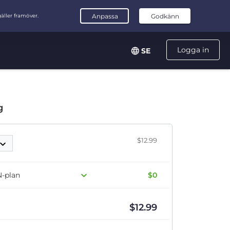
Logga in
SE
g
$12.99
N-plan
$0
$
12.99