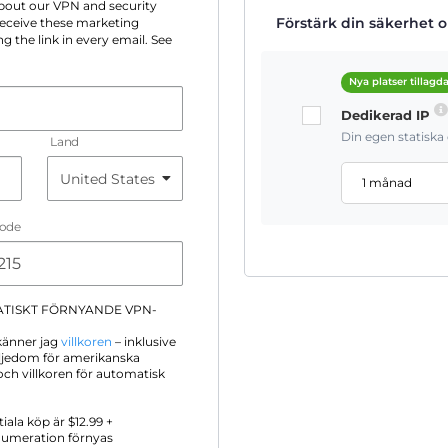
 about our VPN and security
Förstärk din säkerhet on
 receive these marketing
g the link in every email. See
Nya platser tillagd
Dedikerad IP
Din egen statisk
Land
1 månad
Code
ATISKT FÖRNYANDE VPN-
känner jag
villkoren
– inklusive
iljedom för amerikanska
ch villkoren för automatisk
itiala köp är $
12.99
+
numeration förnyas