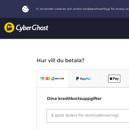
Hur vill du betala?
Dina kreditkortsuppgifter
E-post (krävs för kontoaktivering)