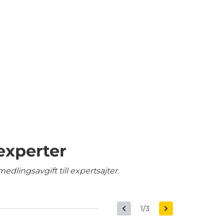
experter
edlingsavgift till expertsajter.
1/3