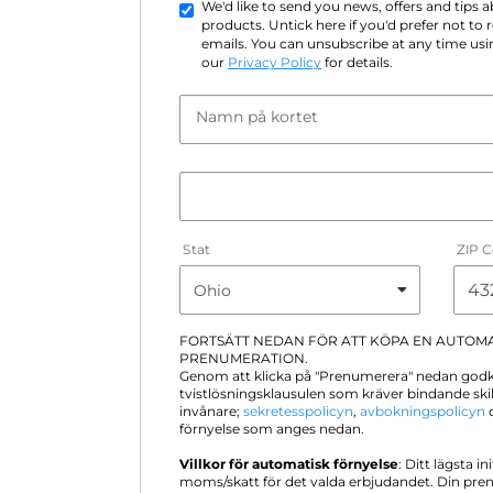
We'd like to send you news, offers and tips
products. Untick here if you'd prefer not to
emails. You can unsubscribe at any time usin
our
Privacy Policy
for details.
Namn på kortet
Stat
ZIP 
FORTSÄTT NEDAN FÖR ATT KÖPA EN AUTOM
PRENUMERATION.
Genom att klicka på "Prenumerera" nedan god
tvistlösningsklausulen som kräver bindande sk
invånare;
sekretesspolicyn
,
avbokningspolicyn
o
förnyelse som anges nedan.
Villkor för automatisk förnyelse
: Ditt lägsta in
moms/skatt för det valda erbjudandet. Din pre