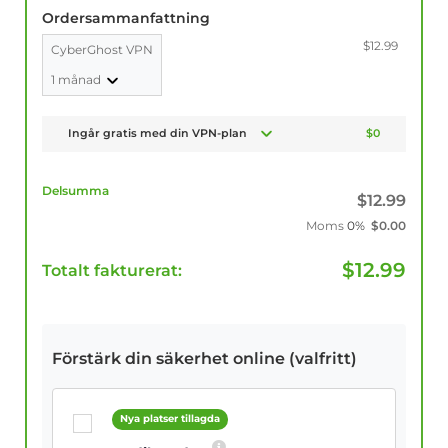
Ordersammanfattning
$12.99
CyberGhost VPN
1 månad
Ingår gratis med din VPN-plan
$0
Delsumma
$
12.99
Moms
0%
$
0.00
$
12.99
Totalt fakturerat:
Förstärk din säkerhet online (valfritt)
Nya platser tillagda