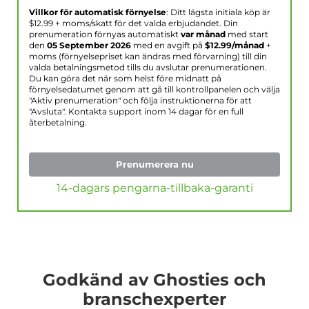
Villkor för automatisk förnyelse
: Ditt lägsta initiala köp är
$
12.99
+ moms/skatt för det valda erbjudandet. Din
prenumeration förnyas automatiskt
var månad
med start
den
05 September 2026
med en avgift på
$
12.99
/månad
+
moms (förnyelsepriset kan ändras med förvarning) till din
valda betalningsmetod tills du avslutar prenumerationen.
Du kan göra det när som helst före midnatt på
förnyelsedatumet genom att gå till kontrollpanelen och välja
"Aktiv prenumeration" och följa instruktionerna för att
"Avsluta". Kontakta support inom 14 dagar för en full
återbetalning.
Prenumerera nu
14-dagars pengarna-tillbaka-garanti
Godkänd av Ghosties och
branschexperter