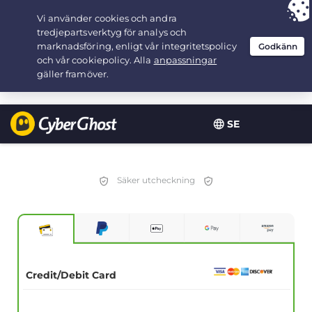
Your choice:
The Best Deal
for 2.1666666666667-years at $
2.19
/month
SE
Säker utcheckning
Credit/Debit Card