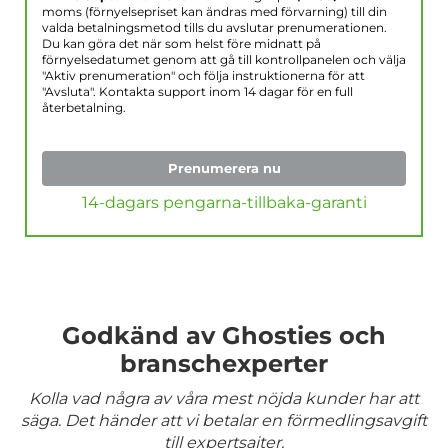
moms (förnyelsepriset kan ändras med förvarning) till din
valda betalningsmetod tills du avslutar prenumerationen.
Du kan göra det när som helst före midnatt på
förnyelsedatumet genom att gå till kontrollpanelen och välja
"Aktiv prenumeration" och följa instruktionerna för att
"Avsluta". Kontakta support inom 14 dagar för en full
återbetalning.
Prenumerera nu
14-dagars pengarna-tillbaka-garanti
Godkänd av Ghosties och
branschexperter
Kolla vad några av våra mest nöjda kunder har att
säga. Det händer att vi betalar en förmedlingsavgift
till expertsajter.