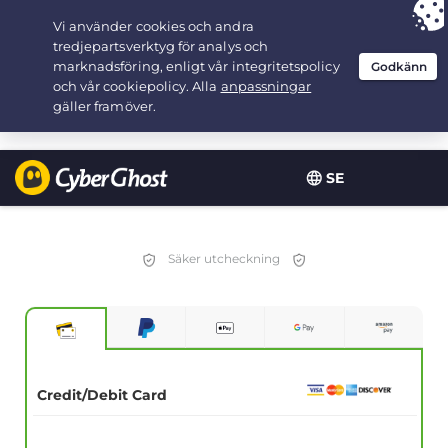
Your choice:
The Best Deal
for 3.3333333333333-years at $
2.23
/month
SE
Säker utcheckning
Credit/Debit Card