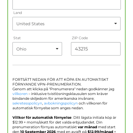
Land
Stat
ZIP Code
FORTSÄTT NEDAN FÖR ATT KÖPA EN AUTOMATISKT
FÖRNYANDE VPN-PRENUMERATION.
Genom att klicka på "Prenumerera" nedan godkänner jag
villkoren
– inklusive tvistlösningsklausulen som kräver
bindande skiljedom för amerikanska invånare;
sekretesspolicyn
,
avbokningspolicyn
och villkoren för
automatisk förnyelse som anges nedan.
Villkor för automatisk förnyelse
: Ditt lägsta initiala köp är
$
12.99
+ moms/skatt för det valda erbjudandet. Din
prenumeration förnyas automatiskt
var månad
med start
den
10 September 2026
med en avgift på
$
12.99
/månad
+