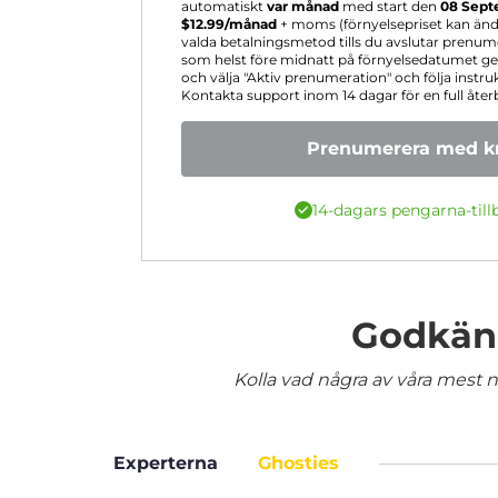
automatiskt
var månad
med start den
08 Sept
$
12.99
/månad
+ moms (förnyelsepriset kan ändr
valda betalningsmetod tills du avslutar prenum
som helst före midnatt på förnyelsedatumet gen
och välja "Aktiv prenumeration" och följa instruk
Kontakta support inom 14 dagar för en full åter
Prenumerera med kr
14-dagars pengarna-till
Godkänd
Kolla vad några av våra mest nö
Experterna
Ghosties