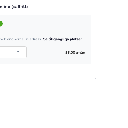
line (valfritt)
a
a och anonyma IP-adress
Se tillgängliga platser
$
5.00
/mån