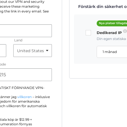
 about our VPN and security
Förstärk din säkerhet on
 receive these marketing
g the link in every email. See
Nya platser tillagd
Dedikerad IP
Din egen statisk
Land
1 månad
Code
ATISKT FÖRNYANDE VPN-
känner jag
villkoren
– inklusive
iljedom för amerikanska
ch villkoren för automatisk
itiala köp är $
12.99
+
numeration förnyas