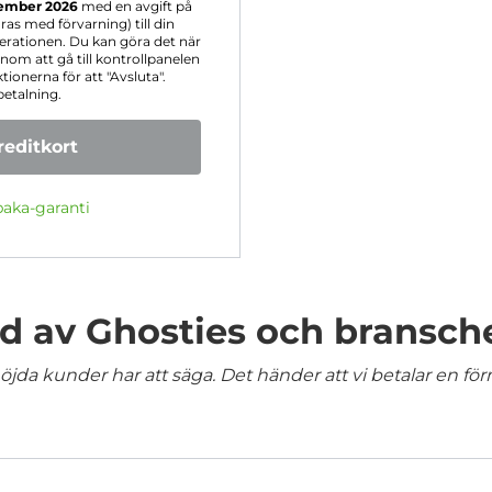
ember 2026
med en avgift på
as med förvarning) till din
erationen. Du kan göra det när
om att gå till kontrollpanelen
tionerna för att "Avsluta".
betalning.
editkort
baka-garanti
 av Ghosties och bransch
jda kunder har att säga. Det händer att vi betalar en förm