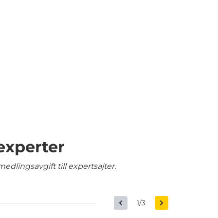
experter
edlingsavgift till expertsajter.
1/3