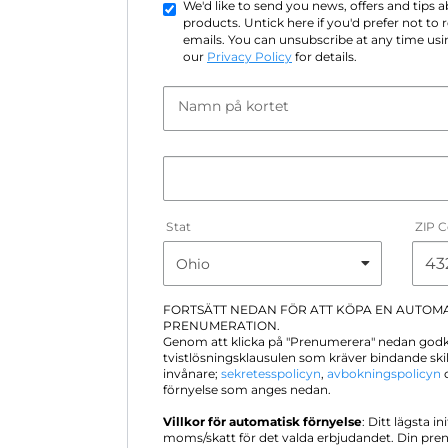
We'd like to send you news, offers and tips
products. Untick here if you'd prefer not to
emails. You can unsubscribe at any time usin
our
Privacy Policy
for details.
Namn på kortet
Stat
ZIP 
FORTSÄTT NEDAN FÖR ATT KÖPA EN AUTOM
PRENUMERATION.
Genom att klicka på "Prenumerera" nedan god
tvistlösningsklausulen som kräver bindande sk
invånare;
sekretesspolicyn
,
avbokningspolicyn
o
förnyelse som anges nedan.
Villkor för automatisk förnyelse
: Ditt lägsta in
moms/skatt för det valda erbjudandet. Din pre