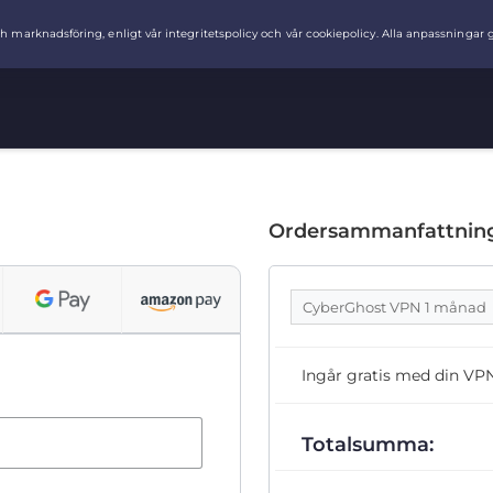
Ordersammanfattnin
CyberGhost VPN 1 månad
Ingår gratis med din VP
Totalsumma: