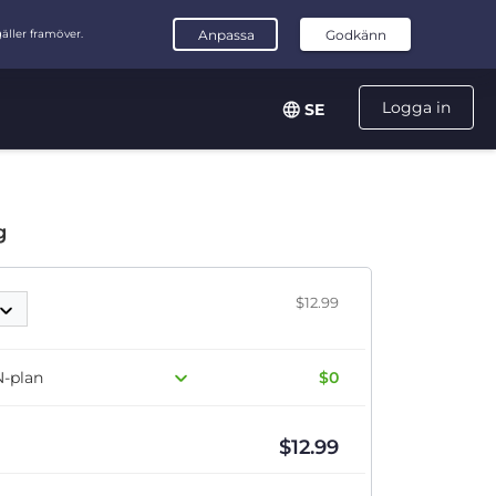
Logga in
SE
g
$12.99
N-plan
$0
$
12.99