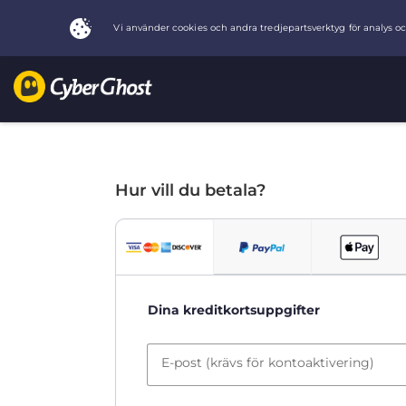
Hur vill du betala?
Dina kreditkortsuppgifter
E-post (krävs för kontoaktivering)