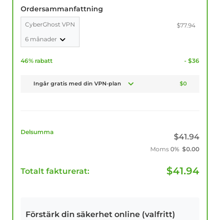
Ordersammanfattning
CyberGhost VPN
$77.94
6 månader
46% rabatt
- $36
Ingår gratis med din VPN-plan
$0
Delsumma
$
41.94
Moms
0%
$
0.00
$
41.94
Totalt fakturerat:
Förstärk din säkerhet online (valfritt)