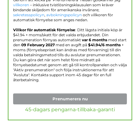
Genom att klicka på "Prenumerera" nedan godkänner jag
villkoren
– inklusive tvistlösningsklausulen som kräver
bindande skiljedom för amerikanska invånare;
sekretesspolicyn
,
avbokningspolicyn
och villkoren för
automatisk förnyelse som anges nedan.
Villkor för automatisk förnyelse
: Ditt lägsta initiala köp är
$
41.94
+ moms/skatt för det valda erbjudandet. Din
prenumeration förnyas automatiskt
var 6 months
med start
den
09 February 2027
med en avgift på
$
41.94
/6 months
+
moms (förnyelsepriset kan ändras med förvarning) till din
valda betalningsmetod tills du avslutar prenumerationen.
Du kan göra det när som helst före midnatt på
förnyelsedatumet genom att gå till kontrollpanelen och välja
"Aktiv prenumeration" och följa instruktionerna för att
"Avsluta". Kontakta support inom 45 dagar för en full
återbetalning.
Prenumerera nu
45-dagars pengarna-tillbaka-garanti