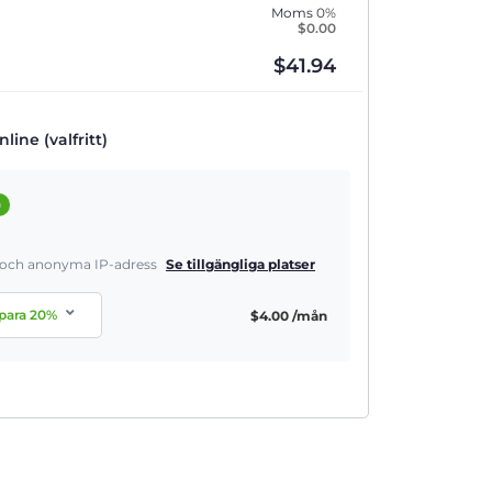
Moms
0%
$
0.00
$
41.94
line (valfritt)
a
a och anonyma IP-adress
Se tillgängliga platser
para
20
%
$
4.00
/mån