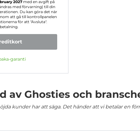
bruary 2027
med en avgift på
ndras med förvarning) till din
erationen. Du kan göra det när
om att gå till kontrollpanelen
tionerna för att "Avsluta".
betalning.
editkort
baka-garanti
 av Ghosties och bransch
jda kunder har att säga. Det händer att vi betalar en förm