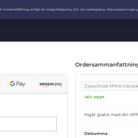
Ordersammanfattnin
CyberGhost VPN 6 månad
46% rabatt
Ingår gratis med din VP
Delsumma