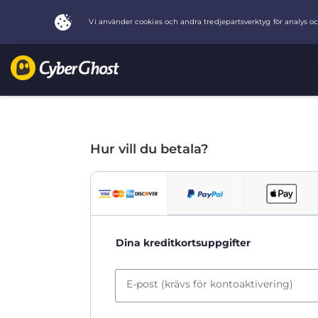
Hur vill du betala?
Dina kreditkortsuppgifter
E-post (krävs för kontoaktivering)