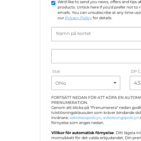
We'd like to send you news, offers and tips
products. Untick here if you'd prefer not to
emails. You can unsubscribe at any time usin
our
Privacy Policy
for details.
Namn på kortet
Stat
ZIP 
FORTSÄTT NEDAN FÖR ATT KÖPA EN AUTOM
PRENUMERATION.
Genom att klicka på "Prenumerera" nedan god
tvistlösningsklausulen som kräver bindande sk
invånare;
sekretesspolicyn
,
avbokningspolicyn
o
förnyelse som anges nedan.
Villkor för automatisk förnyelse
: Ditt lägsta in
moms/skatt för det valda erbjudandet. Din pre