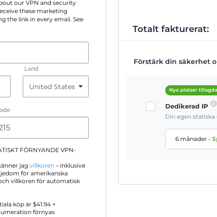
 about our VPN and security
 receive these marketing
g the link in every email. See
Totalt fakturerat:
Förstärk din säkerhet on
Land
Nya platser tillagd
Dedikerad IP
Code
Din egen statisk
6 månader
-
S
ATISKT FÖRNYANDE VPN-
känner jag
villkoren
– inklusive
iljedom för amerikanska
ch villkoren för automatisk
itiala köp är $
41.94
+
numeration förnyas