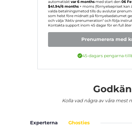
automatiskt
var 6 months
med start den
06 Fe
$
41.94
/6 months
+ moms (förnyelsepriset kan ä
valda betalningsmetod tills du avslutar prenum
som helst före midnatt på förnyelsedatumet gen
och välja "Aktiv prenumeration" och följa instruk
Kontakta support inom 45 dagar för en full åter
Prenumerera med kr
45-dagars pengarna-till
Godkänd
Kolla vad några av våra mest nö
Experterna
Ghosties