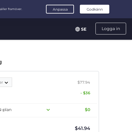
Logga in
SE
g
er
$77.94
- $36
N-plan
$0
$
41.94