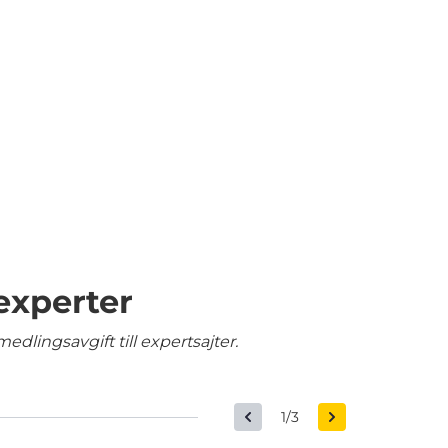
experter
edlingsavgift till expertsajter.
1/3